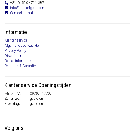
+31(0) 320 - 711 387
info@parts4gsm.com
Contactformulier
Informatie
Klantenservice
Algemene voorwaarden
Privacy Policy
Disclaimer
Betaal informatie
Retouren & Garantie
Klantenservice Openingstijden
Ma t/m Vr.
09:30 - 17:30
Za. en Zo.
gesloten
Feestdagen:
gesloten
Volg ons