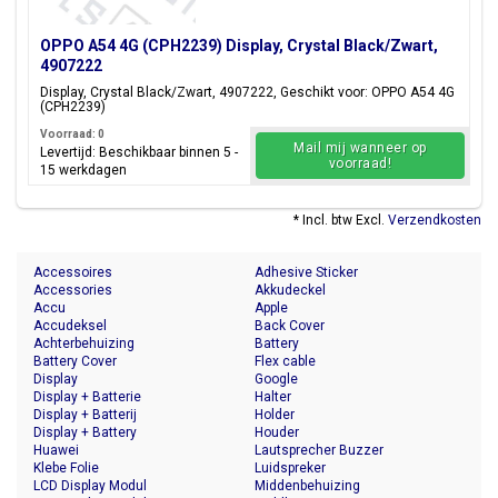
OPPO A54 4G (CPH2239) Display, Crystal Black/Zwart,
4907222
Display, Crystal Black/Zwart, 4907222, Geschikt voor: OPPO A54 4G
(CPH2239)
Voorraad: 0
Mail mij wanneer op
Levertijd: Beschikbaar binnen 5 -
voorraad!
15 werkdagen
* Incl. btw Excl.
Verzendkosten
Accessoires
Adhesive Sticker
Accessories
Akkudeckel
Accu
Apple
Accudeksel
Back Cover
Achterbehuizing
Battery
Battery Cover
Flex cable
Display
Google
Display + Batterie
Halter
Display + Batterij
Holder
Display + Battery
Houder
Huawei
Lautsprecher Buzzer
Klebe Folie
Luidspreker
LCD Display Modul
Middenbehuizing