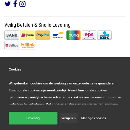
Veilig Betalen
&
Snelle Levering
Cookies
Wij gebruiken cookies om de werking van onze website te garanderen.
Functionele cookies zijn noodzakelijk, Naast funcionele cookies
gebruiken wij analytische en advertentie cookies om uw ervaring op onze
webshop te verbeteren. Met cookies analyseren we uw gedrag anoniem,
zowel binnen als buiten onze website, om onze diensten te
personaliseren en advertenties te tonen. Lees hier meer over in onze
Bevestig
Weigeren
Manage cookies
© Copyright 2026 Parts4GSM - Design by
Webdinge.nl
cookie- en privacyverklaring
. Klik op 'bevestigen' om akkoord te gaan
Parts4GSM
word beoordeeld met
9,9
/
10
(
2541
Reviews) bij
Kiyoh.nl