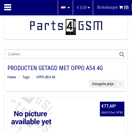
Winkelwagen
(0)
€
EUR
PRODUCTEN GETAGD MET OPPO A54 4G
Home
Tags
OPPO A54 4G
Hoogste prijs
€77,60
*
(€64,13 Excl. BTW)