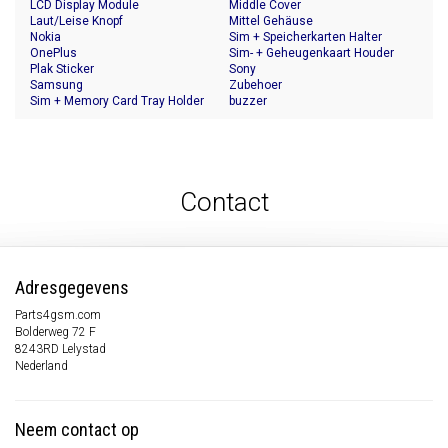
LCD Display Module
Middle Cover
Laut/Leise Knopf
Mittel Gehäuse
Nokia
Sim + Speicherkarten Halter
OnePlus
Sim- + Geheugenkaart Houder
Plak Sticker
Sony
Samsung
Zubehoer
Sim + Memory Card Tray Holder
buzzer
Contact
Adresgegevens
Parts4gsm.com
Bolderweg 72 F
8243RD Lelystad
Nederland
Neem contact op