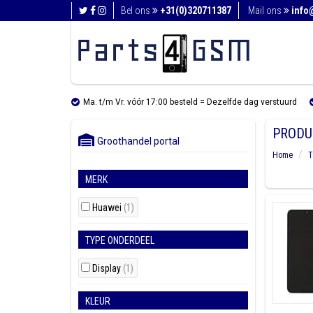
Bel ons
+31(0)320711387
Mail ons
info
Ma. t/m Vr. vóór 17:00 besteld = Dezelfde dag verstuurd
PRODU
Groothandel portal
Home
T
MERK
Huawei
(1)
TYPE ONDERDEEL
Display
(1)
KLEUR