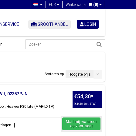
EUR
Winkelwagen
(0)
NSERVICE
GROOTHANDEL
LOGIN
en
Sorteren op:
Hoogste prijs
/Wit, 02352PJN
€54,30
*
(€44,88 Excl. BTW)
voor: Huawei P30 Lite (MAR-LX1A)
Mail mij wanneer
rkdagen
op voorraad!