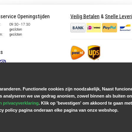
nservice Openingstijden
Veilig Betalen
&
Snelle Lever
.
09:30 - 17:30
gesloten
n:
gesloten
ns
randeren. Functionele cookies zijn noodzakelijk, Naast funcione
s analyseren we uw gedrag anoniem, zowel binnen als buiten onz
n privacyverklaring
. Klik op 'bevestigen' om akkoord te gaan met 
acy policy pagina onderaan elke pagina van onze webshop.