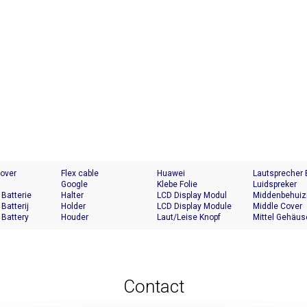
Cover
Flex cable
Huawei
Lautsprecher
Google
Klebe Folie
Luidspreker
 Batterie
Halter
LCD Display Modul
Middenbehuiz
 Batterij
Holder
LCD Display Module
Middle Cover
 Battery
Houder
Laut/Leise Knopf
Mittel Gehäus
Contact