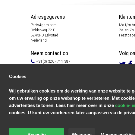
Adresgegevens
Klante
Parts4gsm.com
Ma t/m Vr
Bolderweg 72 F
Za. en Zo.
8243RD Lelystad
Feestdage
Nederland
Neem contact op
Volg o
+31(0) 320 - 711 387
info@parts4gsm.com
Contactformulier
Cookies
Informatie
Wij gebruiken cookies om de werking van onze website te ga
Klantenservice
om uw ervaring op onze webshop te verbeteren. Met cookie
Algemene voorwaarden
Privacy Policy
advertenties te tonen. Lees hier meer over in onze
cookie- e
Disclaimer
cookies. U kunt uw voorkeuren later aanpassen via de priv
Betaal informatie
Retouren & Garantie
Bevestig
Weigeren
Manage cookies