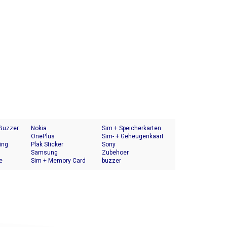
 Buzzer
Nokia
Sim + Speicherkarten
OnePlus
Halter
Sim- + Geheugenkaart
ing
Plak Sticker
Houder
Sony
Samsung
Zubehoer
e
Sim + Memory Card
buzzer
Tray Holder