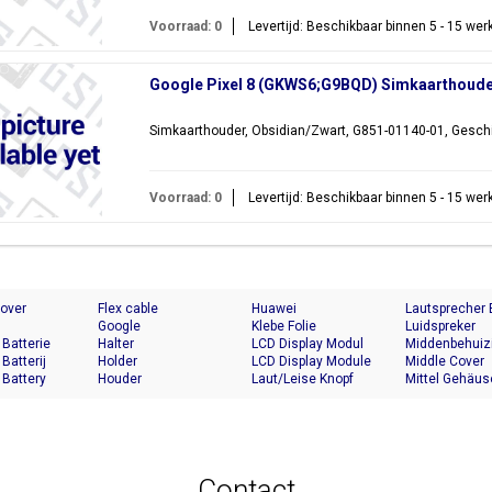
Voorraad: 0
Levertijd: Beschikbaar binnen 5 - 15 we
Google Pixel 8 (GKWS6;G9BQD) Simkaarthoude
Simkaarthouder, Obsidian/Zwart, G851-01140-01, Geschi
Voorraad: 0
Levertijd: Beschikbaar binnen 5 - 15 we
Cover
Flex cable
Huawei
Lautsprecher
Google
Klebe Folie
Luidspreker
 Batterie
Halter
LCD Display Modul
Middenbehuiz
 Batterij
Holder
LCD Display Module
Middle Cover
 Battery
Houder
Laut/Leise Knopf
Mittel Gehäus
Contact