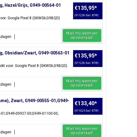
g, Hazel/Grijs, G949-00564-01
€135,95
*
(€112,36 Excl. BTW)
voor: Google Pixel 8 (GKWS6;G9BQD)
Mail mij wanneer
rkdagen
op voorraad!
g, Obsidian/Zwart, G949-00563-01
€135,95
*
(€112,36 Excl. BTW)
ikt voor: Google Pixel 8 (GKWS6;G9BQD)
Mail mij wanneer
rkdagen
op voorraad!
rame), Zwart, G949-00555-01;G949-
€133,40
*
(€110,25 Excl. BTW)
5-01;G949-00927-00;G949-01100-00,
Mail mij wanneer
rkdagen
op voorraad!