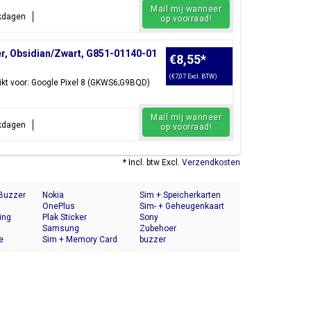
Mail mij wanneer
rkdagen
op voorraad!
r, Obsidian/Zwart, G851-01140-01
€8,55
*
(€7,07 Excl. BTW)
kt voor: Google Pixel 8 (GKWS6;G9BQD)
Mail mij wanneer
rkdagen
op voorraad!
* Incl. btw Excl.
Verzendkosten
 Buzzer
Nokia
Sim + Speicherkarten
OnePlus
Halter
Sim- + Geheugenkaart
ing
Plak Sticker
Houder
Sony
Samsung
Zubehoer
e
Sim + Memory Card
buzzer
Tray Holder