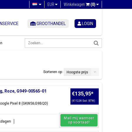
EUR
Winkelwagen
(0)
NSERVICE
GROOTHANDEL
LOGIN
en
Sorteren op:
Hoogste prijs
g, Roze, G949-00565-01
€135,95
*
(€112,36 Excl. BTW)
Google Pixel 8 (GKWS6;G9BQD)
Mail mij wanneer
rkdagen
op voorraad!