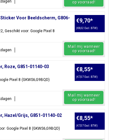
rkdagen
op voorraad!
Sticker Voor Beeldscherm, G806-
€9,70
*
(€8,02 Excl. BTW)
, Geschikt voor: Google Pixel 8
Mail mij wanneer
rkdagen
op voorraad!
r, Roze, G851-01140-03
€8,55
*
(€7,07 Excl. BTW)
oogle Pixel 8 (GKWS6;G9BQD)
Mail mij wanneer
rkdagen
op voorraad!
, Hazel/Grijs, G851-01140-02
€8,55
*
(€7,07 Excl. BTW)
voor: Google Pixel 8 (GKWS6;G9BQD)