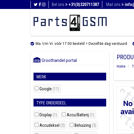
Bel ons
+31(0)320711387
Mail ons
info
Ma. t/m Vr. vóór 17:00 besteld = Dezelfde dag verstuurd
PRODU
Groothandel portal
Home
T
MERK
Google
(11)
TYPE ONDERDEEL
Display
(1)
Accu/Batterij
(1)
Accudeksel
(3)
Behuizing
(3)