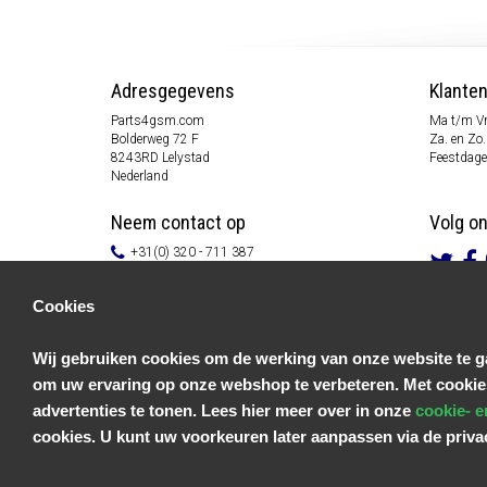
Adresgegevens
Klante
Parts4gsm.com
Ma t/m Vr
Bolderweg 72 F
Za. en Zo.
8243RD Lelystad
Feestdage
Nederland
Neem contact op
Volg o
+31(0) 320 - 711 387
info@parts4gsm.com
Contactformulier
Cookies
Informatie
Wij gebruiken cookies om de werking van onze website te ga
Klantenservice
om uw ervaring op onze webshop te verbeteren. Met cookie
Algemene voorwaarden
Privacy Policy
advertenties te tonen. Lees hier meer over in onze
cookie- e
Disclaimer
cookies. U kunt uw voorkeuren later aanpassen via de priv
Betaal informatie
Retouren & Garantie