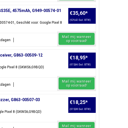
 GS35E, 4575mAh, G949-00574-01
€35,60
*
(€29,42 Excl. BTW)
00574-01, Geschikt voor: Google Pixel 8
Mail mij wanneer
rkdagen
op voorraad!
ceiver, G863-00509-12
€18,95
*
(€15,66 Excl. BTW)
oogle Pixel 8 (GKWS6;G9BQD)
Mail mij wanneer
rkdagen
op voorraad!
uzzer, G863-00507-03
€18,25
*
(€15,08 Excl. BTW)
gle Pixel 8 (GKWS6;G9BQD)
Mail mij wanneer