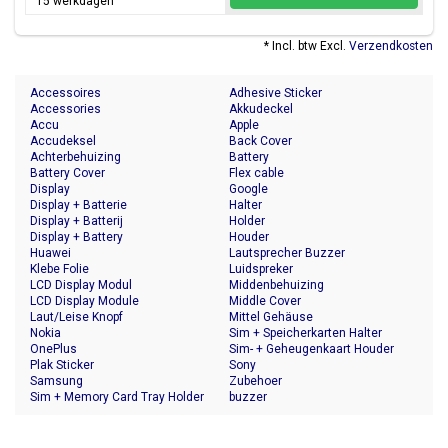
15 werkdagen
* Incl. btw Excl.
Verzendkosten
Accessoires
Adhesive Sticker
Accessories
Akkudeckel
Accu
Apple
Accudeksel
Back Cover
Achterbehuizing
Battery
Battery Cover
Flex cable
Display
Google
Display + Batterie
Halter
Display + Batterij
Holder
Display + Battery
Houder
Huawei
Lautsprecher Buzzer
Klebe Folie
Luidspreker
LCD Display Modul
Middenbehuizing
LCD Display Module
Middle Cover
Laut/Leise Knopf
Mittel Gehäuse
Nokia
Sim + Speicherkarten Halter
OnePlus
Sim- + Geheugenkaart Houder
Plak Sticker
Sony
Samsung
Zubehoer
Sim + Memory Card Tray Holder
buzzer