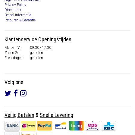
Privacy Policy
Disclaimer
Betaal informatie
Retouren & Garantie
Klantenservice Openingstijden
Ma t/m Vr.
09:30 - 17:30
Za. en Zo.
gesloten
Feestdagen:
gesloten
Volg ons
Veilig Betalen
&
Snelle Levering