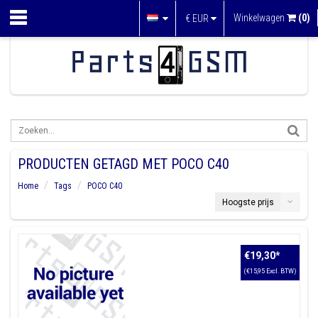
Winkelwagen
(0)
€
EUR
PRODUCTEN GETAGD MET POCO C40
Home
Tags
POCO C40
Hoogste prijs
€19,30
*
(€15,95 Excl. BTW)