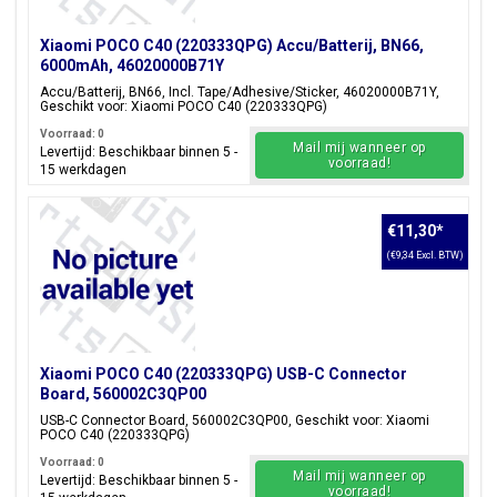
Xiaomi POCO C40 (220333QPG) Accu/Batterij, BN66,
6000mAh, 46020000B71Y
Accu/Batterij, BN66, Incl. Tape/Adhesive/Sticker, 46020000B71Y,
Geschikt voor: Xiaomi POCO C40 (220333QPG)
Voorraad: 0
Mail mij wanneer op
Levertijd: Beschikbaar binnen 5 -
voorraad!
15 werkdagen
€11,30
*
(€9,34 Excl. BTW)
Xiaomi POCO C40 (220333QPG) USB-C Connector
Board, 560002C3QP00
USB-C Connector Board, 560002C3QP00, Geschikt voor: Xiaomi
POCO C40 (220333QPG)
Voorraad: 0
Mail mij wanneer op
Levertijd: Beschikbaar binnen 5 -
voorraad!