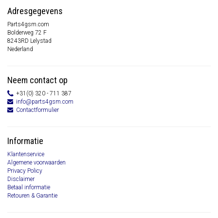
Adresgegevens
Parts4gsm.com
Bolderweg 72 F
8243RD Lelystad
Nederland
Neem contact op
+31(0) 320 - 711 387
info@parts4gsm.com
Contactformulier
Informatie
Klantenservice
Algemene voorwaarden
Privacy Policy
Disclaimer
Betaal informatie
Retouren & Garantie