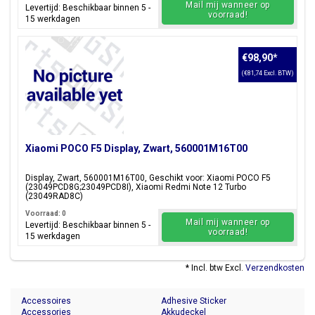
Mail mij wanneer op
Levertijd: Beschikbaar binnen 5 -
voorraad!
15 werkdagen
€98,90
*
(€81,74 Excl. BTW)
Xiaomi POCO F5 Display, Zwart, 560001M16T00
Display, Zwart, 560001M16T00, Geschikt voor: Xiaomi POCO F5
(23049PCD8G;23049PCD8I), Xiaomi Redmi Note 12 Turbo
(23049RAD8C)
Voorraad: 0
Mail mij wanneer op
Levertijd: Beschikbaar binnen 5 -
voorraad!
15 werkdagen
* Incl. btw Excl.
Verzendkosten
Accessoires
Adhesive Sticker
Accessories
Akkudeckel