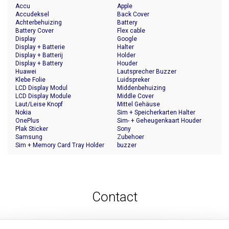
Accu
Apple
Accudeksel
Back Cover
Achterbehuizing
Battery
Battery Cover
Flex cable
Display
Google
Display + Batterie
Halter
Display + Batterij
Holder
Display + Battery
Houder
Huawei
Lautsprecher Buzzer
Klebe Folie
Luidspreker
LCD Display Modul
Middenbehuizing
LCD Display Module
Middle Cover
Laut/Leise Knopf
Mittel Gehäuse
Nokia
Sim + Speicherkarten Halter
OnePlus
Sim- + Geheugenkaart Houder
Plak Sticker
Sony
Samsung
Zubehoer
Sim + Memory Card Tray Holder
buzzer
Contact