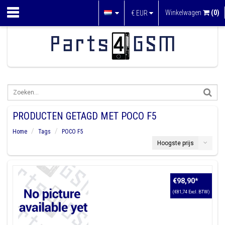
Winkelwagen
(0)
€
EUR
PRODUCTEN GETAGD MET POCO F5
Home
Tags
POCO F5
Hoogste prijs
€98,90
*
(€81,74 Excl. BTW)