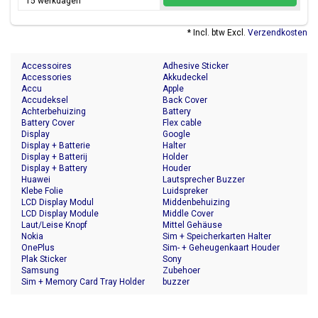
15 werkdagen
* Incl. btw Excl.
Verzendkosten
Accessoires
Adhesive Sticker
Accessories
Akkudeckel
Accu
Apple
Accudeksel
Back Cover
Achterbehuizing
Battery
Battery Cover
Flex cable
Display
Google
Display + Batterie
Halter
Display + Batterij
Holder
Display + Battery
Houder
Huawei
Lautsprecher Buzzer
Klebe Folie
Luidspreker
LCD Display Modul
Middenbehuizing
LCD Display Module
Middle Cover
Laut/Leise Knopf
Mittel Gehäuse
Nokia
Sim + Speicherkarten Halter
OnePlus
Sim- + Geheugenkaart Houder
Plak Sticker
Sony
Samsung
Zubehoer
Sim + Memory Card Tray Holder
buzzer