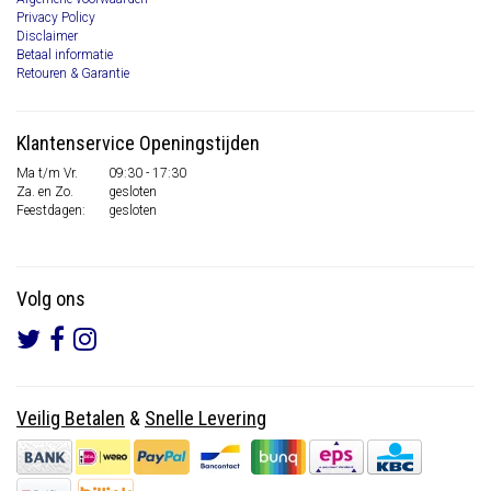
Privacy Policy
Disclaimer
Betaal informatie
Retouren & Garantie
Klantenservice Openingstijden
Ma t/m Vr.
09:30 - 17:30
Za. en Zo.
gesloten
Feestdagen:
gesloten
Volg ons
Veilig Betalen
&
Snelle Levering