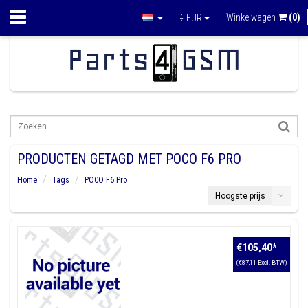
Winkelwagen
(0)
€
EUR
PRODUCTEN GETAGD MET POCO F6 PRO
Home
Tags
POCO F6 Pro
Hoogste prijs
€105,40
*
(€87,11 Excl. BTW)