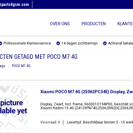
@parts4gsm.com
OVER ONS
PRODUCTEN
KLANTE
Professionele Klantenservice
14 dagen zichttermijn
Achteraf betal
CTEN GETAGD MET POCO M7 4G
ags
POCO M7 4G
Xiaomi POCO M7 4G (25062PC34E) Display, Zw
Display, Zwart, Incl. frame, 560001O19AP00, Geschikt 
Xiaomi Redmi 15 4G (24129PN74G;25062RN2DE;25062
Voorraad: 0
Levertijd: Beschikbaar binnen 5 - 15 we