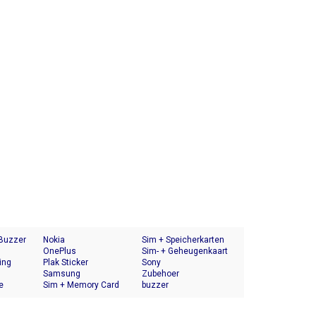
 Buzzer
Nokia
Sim + Speicherkarten
OnePlus
Halter
Sim- + Geheugenkaart
ing
Plak Sticker
Houder
Sony
Samsung
Zubehoer
e
Sim + Memory Card
buzzer
Tray Holder