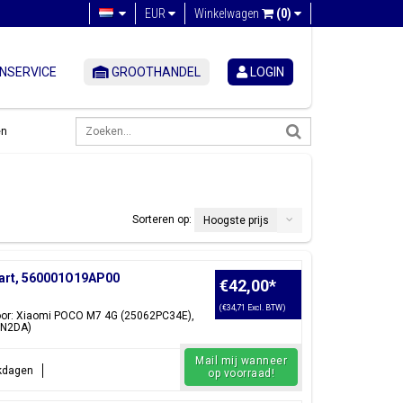
EUR
Winkelwagen
(0)
NSERVICE
GROOTHANDEL
LOGIN
en
Sorteren op:
Hoogste prijs
art, 560001O19AP00
€42,00
*
(€34,71 Excl. BTW)
voor: Xiaomi POCO M7 4G (25062PC34E),
RN2DA)
Mail mij wanneer
rkdagen
op voorraad!