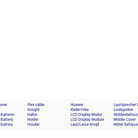
Cover
Flex cable
Huawei
Lautsprecher
Google
Klebe Folie
Luidspreker
 Batterie
Halter
LCD Display Modul
Middenbehuiz
 Batterij
Holder
LCD Display Module
Middle Cover
 Battery
Houder
Laut/Leise Knopf
Mittel Gehäus