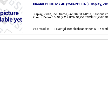
Xiaomi POCO M7 4G (25062PC34E) Display, Zw
Display, Zwart, Incl. frame, 560002O19AP00, Geschikt 
Xiaomi Redmi 15 4G (24129PN74G;25062RN2DE;25062
Voorraad: 0
Levertijd: Beschikbaar binnen 5 - 15 we