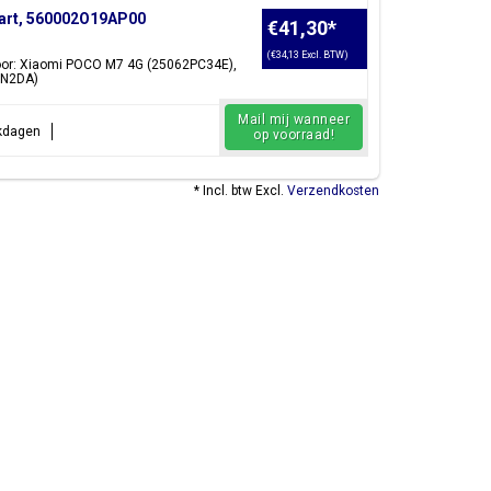
art, 560002O19AP00
€41,30
*
(€34,13 Excl. BTW)
voor: Xiaomi POCO M7 4G (25062PC34E),
RN2DA)
Mail mij wanneer
rkdagen
op voorraad!
* Incl. btw Excl.
Verzendkosten