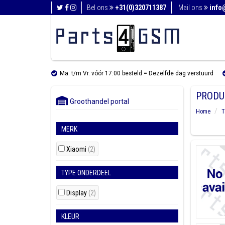
Bel ons
+31(0)320711387
Mail ons
info
Ma. t/m Vr. vóór 17:00 besteld = Dezelfde dag verstuurd
PRODU
Groothandel portal
Home
T
MERK
Xiaomi
(2)
TYPE ONDERDEEL
Display
(2)
KLEUR