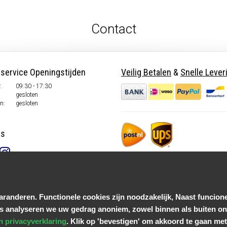
Contact
nservice Openingstijden
Veilig Betalen
&
Snelle Lever
.
09:30 - 17:30
gesloten
n:
gesloten
ns
randeren. Functionele cookies zijn noodzakelijk, Naast funcione
s analyseren we uw gedrag anoniem, zowel binnen als buiten onz
n privacyverklaring
. Klik op 'bevestigen' om akkoord te gaan met 