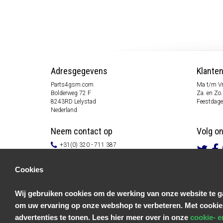
Adresgegevens
Klante
Parts4gsm.com
Ma t/m Vr
Bolderweg 72 F
Za. en Zo.
8243RD Lelystad
Feestdage
Nederland
Neem contact op
Volg o
+31(0) 320 - 711 387
info@parts4gsm.com
Contactformulier
Cookies
Informatie
Wij gebruiken cookies om de werking van onze website te ga
Klantenservice
om uw ervaring op onze webshop te verbeteren. Met cookie
Algemene voorwaarden
Privacy Policy
advertenties te tonen. Lees hier meer over in onze
cookie- e
Disclaimer