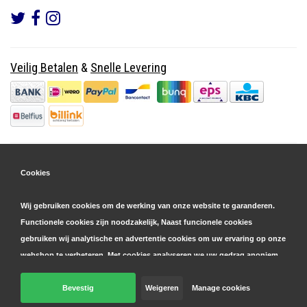
Veilig Betalen
&
Snelle Levering
Cookies
Wij gebruiken cookies om de werking van onze website te garanderen.
Functionele cookies zijn noodzakelijk, Naast funcionele cookies
gebruiken wij analytische en advertentie cookies om uw ervaring op onze
webshop te verbeteren. Met cookies analyseren we uw gedrag anoniem,
zowel binnen als buiten onze website, om onze diensten te
personaliseren en advertenties te tonen. Lees hier meer over in onze
Bevestig
Weigeren
Manage cookies
© Copyright 2026 Parts4GSM - Design by
Webdinge.nl
cookie- en privacyverklaring
. Klik op 'bevestigen' om akkoord te gaan