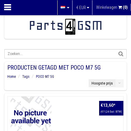
Winkelwagen
(0)
€
EUR
PRODUCTEN GETAGD MET POCO M7 5G
Home
Tags
POCO M7 5G
Hoogste prijs
€13,60
*
(€11,24 Excl. BTW)