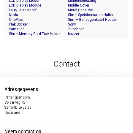
LCD Display Modul
Middenbehuizing
LCD Display Module
Middle Cover
Laut/Leise Knopf
Mittel Gehäuse
Nokia
Sim + Speicherkarten Halter
OnePlus
Sim- + Geheugenkaart Houder
Plak Sticker
Sony
Samsung
Zubehoer
Sim + Memory Card Tray Holder
buzzer
Contact
Adresgegevens
Parts4gsm.com
Bolderweg 72 F
8243RD Lelystad
Nederland
Neem contact op