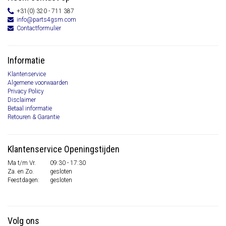
+31(0) 320 - 711 387
info@parts4gsm.com
Contactformulier
Informatie
Klantenservice
Algemene voorwaarden
Privacy Policy
Disclaimer
Betaal informatie
Retouren & Garantie
Klantenservice Openingstijden
Ma t/m Vr.
09:30 - 17:30
Za. en Zo.
gesloten
Feestdagen:
gesloten
Volg ons