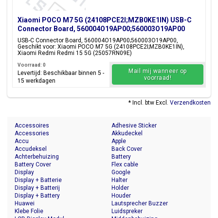
Xiaomi POCO M7 5G (24108PCE2I;MZB0KE1IN) USB-C
Connector Board, 560004O19AP00;560003O19AP00
USB-C Connector Board, 560004O19AP00;560003O19AP00,
Geschikt voor: Xiaomi POCO M7 5G (24108PCE2I;MZB0KE1IN),
Xiaomi Redmi Redmi 15 5G (25057RN09E)
Voorraad: 0
Mail mij wanneer op
Levertijd: Beschikbaar binnen 5 -
voorraad!
15 werkdagen
* Incl. btw Excl.
Verzendkosten
Accessoires
Adhesive Sticker
Accessories
Akkudeckel
Accu
Apple
Accudeksel
Back Cover
Achterbehuizing
Battery
Battery Cover
Flex cable
Display
Google
Display + Batterie
Halter
Display + Batterij
Holder
Display + Battery
Houder
Huawei
Lautsprecher Buzzer
Klebe Folie
Luidspreker