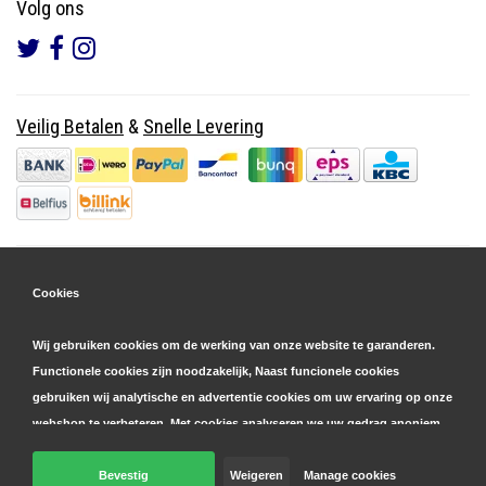
Volg ons
Veilig Betalen
&
Snelle Levering
Cookies
Wij gebruiken cookies om de werking van onze website te garanderen.
Functionele cookies zijn noodzakelijk, Naast funcionele cookies
gebruiken wij analytische en advertentie cookies om uw ervaring op onze
webshop te verbeteren. Met cookies analyseren we uw gedrag anoniem,
zowel binnen als buiten onze website, om onze diensten te
personaliseren en advertenties te tonen. Lees hier meer over in onze
Bevestig
Weigeren
Manage cookies
© Copyright 2026 Parts4GSM - Design by
Webdinge.nl