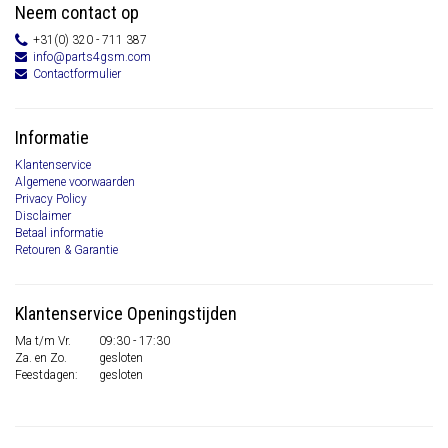
Neem contact op
+31(0) 320 - 711 387
info@parts4gsm.com
Contactformulier
Informatie
Klantenservice
Algemene voorwaarden
Privacy Policy
Disclaimer
Betaal informatie
Retouren & Garantie
Klantenservice Openingstijden
Ma t/m Vr.
09:30 - 17:30
Za. en Zo.
gesloten
Feestdagen:
gesloten