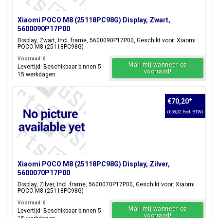
Xiaomi POCO M8 (25118PC98G) Display, Zwart,
5600090P17P00
Display, Zwart, Incl. frame, 5600090P17P00, Geschikt voor: Xiaomi
POCO M8 (25118PC98G)
Voorraad: 0
Mail mij wanneer op
Levertijd: Beschikbaar binnen 5 -
voorraad!
15 werkdagen
€70,20
*
(€58,02 Excl. BTW)
Xiaomi POCO M8 (25118PC98G) Display, Zilver,
5600070P17P00
Display, Zilver, Incl. frame, 5600070P17P00, Geschikt voor: Xiaomi
POCO M8 (25118PC98G)
Voorraad: 0
Mail mij wanneer op
Levertijd: Beschikbaar binnen 5 -
voorraad!