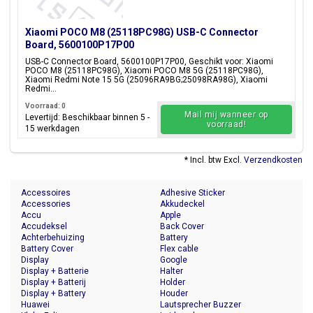
Xiaomi POCO M8 (25118PC98G) USB-C Connector
Board, 5600100P17P00
USB-C Connector Board, 5600100P17P00, Geschikt voor: Xiaomi
POCO M8 (25118PC98G), Xiaomi POCO M8 5G (25118PC98G),
Xiaomi Redmi Note 15 5G (25096RA9BG;25098RA98G), Xiaomi
Redmi...
Voorraad: 0
Mail mij wanneer op
Levertijd: Beschikbaar binnen 5 -
voorraad!
15 werkdagen
* Incl. btw Excl.
Verzendkosten
Accessoires
Adhesive Sticker
Accessories
Akkudeckel
Accu
Apple
Accudeksel
Back Cover
Achterbehuizing
Battery
Battery Cover
Flex cable
Display
Google
Display + Batterie
Halter
Display + Batterij
Holder
Display + Battery
Houder
Huawei
Lautsprecher Buzzer