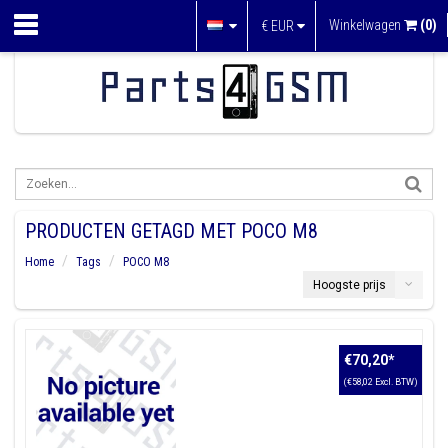
Winkelwagen
(0)
€
EUR
PRODUCTEN GETAGD MET POCO M8
Home
Tags
POCO M8
Hoogste prijs
€70,20
*
(€58,02 Excl. BTW)