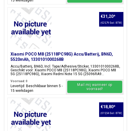
15 werkdagen
€31,20
*
(€25,79 Excl. BTW)
Xiaomi POCO M8 (25118PC98G) Accu/Batterij, BN6D,
5520mAh, 1330101000268B
Accu/Batterij, BN6D, Incl. Tape/Adhesive/Sticker, 1330101000268B,
Geschikt voor: Xiaomi POCO M8 (25118PC98G), Xiaomi POCO M8
5G (25118PC98G), Xiaomi Redmi Note 15 5G (25096RA9...
Voorraad: 0
Mail mij wanneer op
Levertijd: Beschikbaar binnen 5 -
voorraad!
15 werkdagen
€18,80
*
(€15,54 Excl. BTW)