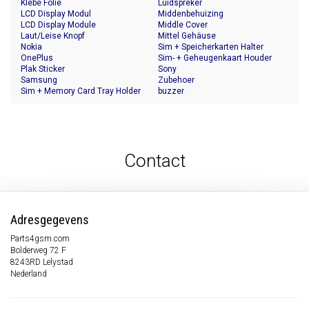
Klebe Folie
Luidspreker
LCD Display Modul
Middenbehuizing
LCD Display Module
Middle Cover
Laut/Leise Knopf
Mittel Gehäuse
Nokia
Sim + Speicherkarten Halter
OnePlus
Sim- + Geheugenkaart Houder
Plak Sticker
Sony
Samsung
Zubehoer
Sim + Memory Card Tray Holder
buzzer
Contact
Adresgegevens
Parts4gsm.com
Bolderweg 72 F
8243RD Lelystad
Nederland