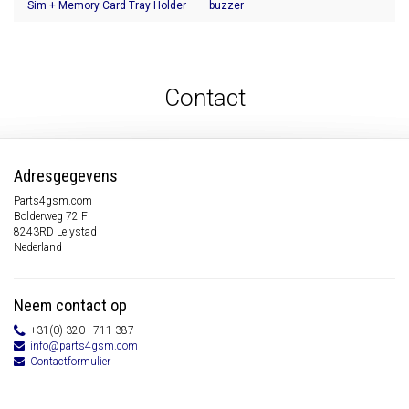
Sim + Memory Card Tray Holder
buzzer
Contact
Adresgegevens
Parts4gsm.com
Bolderweg 72 F
8243RD Lelystad
Nederland
Neem contact op
+31(0) 320 - 711 387
info@parts4gsm.com
Contactformulier