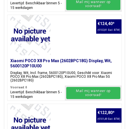
Mail mij wanneer op
Levertijd: Beschikbaar binnen 5 -
voorraad!
15 werkdagen
€124,40
*
(€102,81 Excl. BTW)
Xiaomi POCO X8 Pro Max (2602BPC18G) Display, Wit,
5600120P10U00
Display, Wit, Incl. frame, 5600120P10U00, Geschikt voor: Xiaomi
POCO X8 Pro Max (2602BPC18G), Xiaomi POCO X8 Pro Max 5G
(2602BPC18G)
Voorraad: 0
Mail mij wanneer op
Levertijd: Beschikbaar binnen 5 -
voorraad!
15 werkdagen
€122,80
*
(€101,49 Excl. BTW)