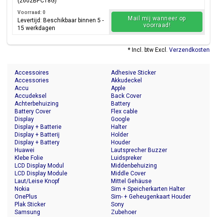
(2602BPC18G)
Voorraad: 0
Mail mij wanneer op
Levertijd: Beschikbaar binnen 5 -
voorraad!
15 werkdagen
* Incl. btw Excl.
Verzendkosten
Accessoires
Adhesive Sticker
Accessories
Akkudeckel
Accu
Apple
Accudeksel
Back Cover
Achterbehuizing
Battery
Battery Cover
Flex cable
Display
Google
Display + Batterie
Halter
Display + Batterij
Holder
Display + Battery
Houder
Huawei
Lautsprecher Buzzer
Klebe Folie
Luidspreker
LCD Display Modul
Middenbehuizing
LCD Display Module
Middle Cover
Laut/Leise Knopf
Mittel Gehäuse
Nokia
Sim + Speicherkarten Halter
OnePlus
Sim- + Geheugenkaart Houder
Plak Sticker
Sony
Samsung
Zubehoer