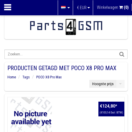
Winkelwagen
(0)
€
EUR
PRODUCTEN GETAGD MET POCO X8 PRO MAX
Home
Tags
POCO X8 Pro Max
Hoogste prijs
€124,80
*
(€103,14 Excl. BTW)