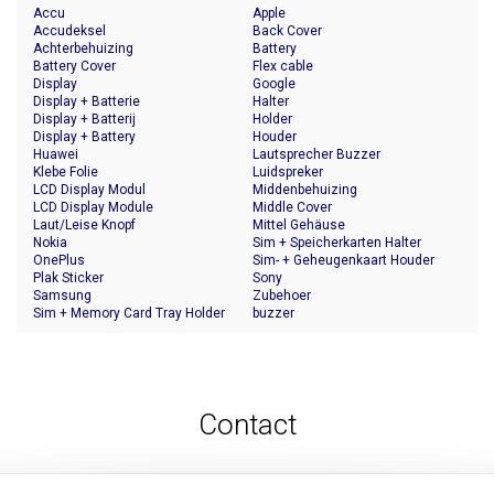
Accu
Apple
Accudeksel
Back Cover
Achterbehuizing
Battery
Battery Cover
Flex cable
Display
Google
Display + Batterie
Halter
Display + Batterij
Holder
Display + Battery
Houder
Huawei
Lautsprecher Buzzer
Klebe Folie
Luidspreker
LCD Display Modul
Middenbehuizing
LCD Display Module
Middle Cover
Laut/Leise Knopf
Mittel Gehäuse
Nokia
Sim + Speicherkarten Halter
OnePlus
Sim- + Geheugenkaart Houder
Plak Sticker
Sony
Samsung
Zubehoer
Sim + Memory Card Tray Holder
buzzer
Contact