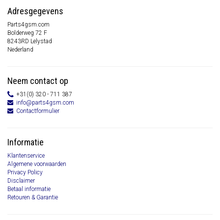
Adresgegevens
Parts4gsm.com
Bolderweg 72 F
8243RD Lelystad
Nederland
Neem contact op
+31(0) 320 - 711 387
info@parts4gsm.com
Contactformulier
Informatie
Klantenservice
Algemene voorwaarden
Privacy Policy
Disclaimer
Betaal informatie
Retouren & Garantie