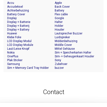
Accu
Apple
Accudeksel
Back Cover
Achterbehuizing
Battery
Battery Cover
Flex cable
Display
Google
Display + Batterie
Halter
Display + Batterij
Holder
Display + Battery
Houder
Huawei
Lautsprecher Buzzer
Klebe Folie
Luidspreker
LCD Display Modul
Middenbehuizing
LCD Display Module
Middle Cover
Laut/Leise Knopf
Mittel Gehäuse
Nokia
Sim + Speicherkarten Halter
OnePlus
Sim- + Geheugenkaart Houder
Plak Sticker
Sony
Samsung
Zubehoer
Sim + Memory Card Tray Holder
buzzer
Contact