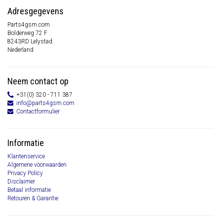
Adresgegevens
Parts4gsm.com
Bolderweg 72 F
8243RD Lelystad
Nederland
Neem contact op
+31(0) 320 - 711 387
info@parts4gsm.com
Contactformulier
Informatie
Klantenservice
Algemene voorwaarden
Privacy Policy
Disclaimer
Betaal informatie
Retouren & Garantie