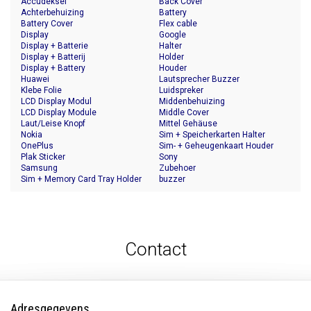
Accudeksel
Back Cover
Achterbehuizing
Battery
Battery Cover
Flex cable
Display
Google
Display + Batterie
Halter
Display + Batterij
Holder
Display + Battery
Houder
Huawei
Lautsprecher Buzzer
Klebe Folie
Luidspreker
LCD Display Modul
Middenbehuizing
LCD Display Module
Middle Cover
Laut/Leise Knopf
Mittel Gehäuse
Nokia
Sim + Speicherkarten Halter
OnePlus
Sim- + Geheugenkaart Houder
Plak Sticker
Sony
Samsung
Zubehoer
Sim + Memory Card Tray Holder
buzzer
Contact
Adresgegevens