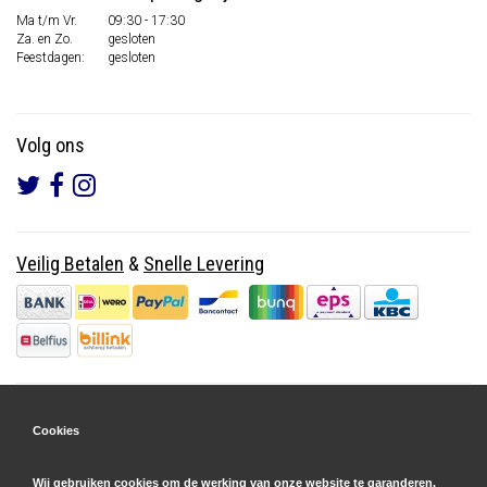
Ma t/m Vr.
09:30 - 17:30
Za. en Zo.
gesloten
Feestdagen:
gesloten
Volg ons
Veilig Betalen
&
Snelle Levering
Cookies
Wij gebruiken cookies om de werking van onze website te garanderen.