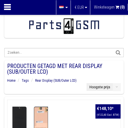
Winkelwagen
(0)
€
EUR
PRODUCTEN GETAGD MET REAR DISPLAY
(SUB/OUTER LCD)
Home
Tags
Rear Display (SUB/Outer LCD)
Hoogste prijs
€148,10
*
(€122,40 Excl. BTW)