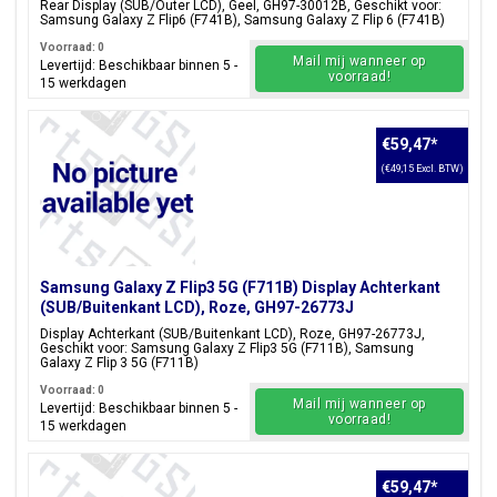
Rear Display (SUB/Outer LCD), Geel, GH97-30012B, Geschikt voor:
Samsung Galaxy Z Flip6 (F741B), Samsung Galaxy Z Flip 6 (F741B)
Voorraad: 0
Mail mij wanneer op
Levertijd: Beschikbaar binnen 5 -
voorraad!
15 werkdagen
€59,47
*
(€49,15 Excl. BTW)
Samsung Galaxy Z Flip3 5G (F711B) Display Achterkant
(SUB/Buitenkant LCD), Roze, GH97-26773J
Display Achterkant (SUB/Buitenkant LCD), Roze, GH97-26773J,
Geschikt voor: Samsung Galaxy Z Flip3 5G (F711B), Samsung
Galaxy Z Flip 3 5G (F711B)
Voorraad: 0
Mail mij wanneer op
Levertijd: Beschikbaar binnen 5 -
voorraad!
15 werkdagen
€59,47
*