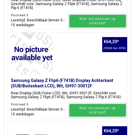
Rear Display (SUB/Outer LCD), Silver Shadow/Zilver, GH97-30012A,
Geschikt voor: Samsung Galaxy Z Flip6 (F741B), Samsung Galaxy Z
Flip 6 (F741B)
Voorraad: 0
Mail mij wanneer op
Levertijd: Beschikbaar binnen 5 -
voorraad!
15 werkdagen
€64,20
*
(€53,06 Excl. BTW)
Samsung Galaxy Z Flip6 (F741B) Display Achterkant
(SUB/Buitenkant LCD), Wit, GH97-30012F
Rear Display (SUB/Outer LCD), Wit, GH97-30012F, Geschikt voor:
Samsung Galaxy Z Flip6 (F741B), Samsung Galaxy Z Flip 6 (F741B)
Voorraad: 0
Mail mij wanneer op
Levertijd: Beschikbaar binnen 5 -
voorraad!
15 werkdagen
€64,20
*