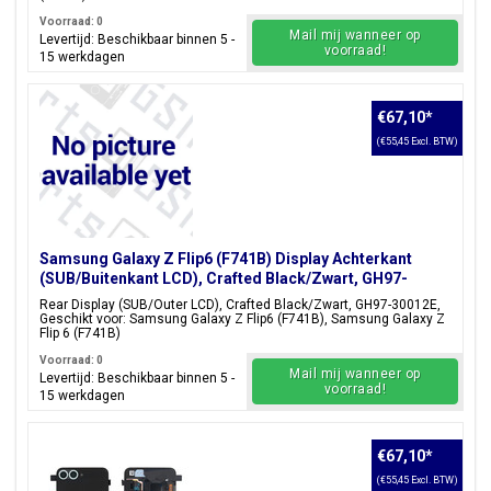
Voorraad: 0
Mail mij wanneer op
Levertijd: Beschikbaar binnen 5 -
voorraad!
15 werkdagen
€67,10
*
(€55,45 Excl. BTW)
Samsung Galaxy Z Flip6 (F741B) Display Achterkant
(SUB/Buitenkant LCD), Crafted Black/Zwart, GH97-
30012E
Rear Display (SUB/Outer LCD), Crafted Black/Zwart, GH97-30012E,
Geschikt voor: Samsung Galaxy Z Flip6 (F741B), Samsung Galaxy Z
Flip 6 (F741B)
Voorraad: 0
Mail mij wanneer op
Levertijd: Beschikbaar binnen 5 -
voorraad!
15 werkdagen
€67,10
*
(€55,45 Excl. BTW)