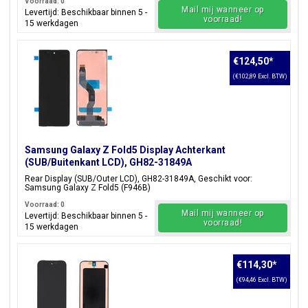
Voorraad: 0
Mail mij wanneer op
Levertijd: Beschikbaar binnen 5 -
voorraad!
15 werkdagen
€124,50
*
(€102,89 Excl. BTW)
Samsung Galaxy Z Fold5 Display Achterkant
(SUB/Buitenkant LCD), GH82-31849A
Rear Display (SUB/Outer LCD), GH82-31849A, Geschikt voor:
Samsung Galaxy Z Fold5 (F946B)
Voorraad: 0
Mail mij wanneer op
Levertijd: Beschikbaar binnen 5 -
voorraad!
15 werkdagen
€114,30
*
(€94,46 Excl. BTW)