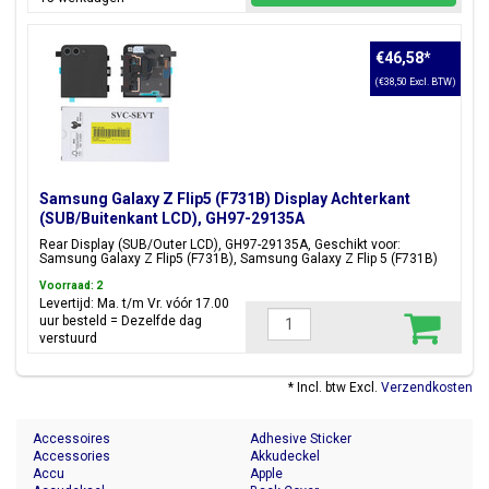
€46,58
*
(€38,50 Excl. BTW)
Samsung Galaxy Z Flip5 (F731B) Display Achterkant
(SUB/Buitenkant LCD), GH97-29135A
Rear Display (SUB/Outer LCD), GH97-29135A, Geschikt voor:
Samsung Galaxy Z Flip5 (F731B), Samsung Galaxy Z Flip 5 (F731B)
Voorraad: 2
Levertijd: Ma. t/m Vr. vóór 17.00
uur besteld = Dezelfde dag
verstuurd
* Incl. btw Excl.
Verzendkosten
Accessoires
Adhesive Sticker
Accessories
Akkudeckel
Accu
Apple