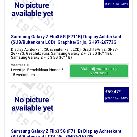
(€49,15 Excl. BTW)
Samsung Galaxy Z Flip3 5G (F711B) Display Achterkant
(SUB/Buitenkant LCD), Graphite/Grijs, GH97-26773G
Display Achterkant (SUB/Buitenkant LCD), Graphite/Grijs, GH97-
26773G, Geschikt voor: Samsung Galaxy Z Flip3 5G (F711B),
Samsung Galaxy Z Flip 3 5G (F711B)
Voorraad: 0
Mail mij wanneer op
Levertijd: Beschikbaar binnen 5 -
voorraad!
15 werkdagen
€59,47
*
(€49,15 Excl. BTW)
Samsung Galaxy Z Flip3 5G (F711B) Display Achterkant
(SUB/Buitenkant LCD), Wit, GH97-26773F