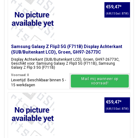
€59,47
*
(€49,15 Excl. BTW)
Samsung Galaxy Z Flip3 5G (F711B) Display Achterkant
(SUB/Buitenkant LCD), Groen, GH97-26773C
Display Achterkant (SUB/Buitenkant LCD), Groen, GH97-26773C,
Geschikt voor: Samsung Galaxy Z Flip3 5G (F711B), Samsung
Galaxy Z Flip 3 5G (F711B)
Voorraad: 0
Mail mij wanneer op
Levertijd: Beschikbaar binnen 5 -
voorraad!
15 werkdagen
€59,47
*
(€49,15 Excl. BTW)