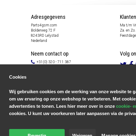
Adresgegevens
Klante
Parts4gsm.com
Ma t/m Vr
Bolderweg 72 F
Za. en Zo.
8243RD Lelystad
Feestdage
Nederland
Neem contact op
Volg o
+31(0) 320 - 711 387
info@parts4gsm.com
Contactformulier
Cookies
Informatie
Wij gebruiken cookies om de werking van onze website te ga
Klantenservice
om uw ervaring op onze webshop te verbeteren. Met cookie
Algemene voorwaarden
Privacy Policy
advertenties te tonen. Lees hier meer over in onze
cookie- e
Disclaimer
cookies. U kunt uw voorkeuren later aanpassen via de priv
Betaal informatie
Retouren & Garantie
Bevestig
Weigeren
Manage cookies