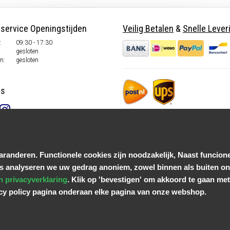
nservice Openingstijden
Veilig Betalen
&
Snelle Lever
.
09:30 - 17:30
gesloten
n:
gesloten
ns
randeren. Functionele cookies zijn noodzakelijk, Naast funcione
s analyseren we uw gedrag anoniem, zowel binnen als buiten onz
n privacyverklaring
. Klik op 'bevestigen' om akkoord te gaan met 
acy policy pagina onderaan elke pagina van onze webshop.