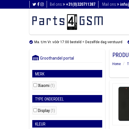
Bel ons
+31(0)320711387
Mail ons
info
Ma. t/m Vr. vóór 17:00 besteld = Dezelfde dag verstuurd
PRODU
Groothandel portal
Home
T
MERK
Xiaomi
(1)
TYPE ONDERDEEL
Display
(1)
KLEUR