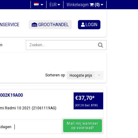
EUR
Winkelwagen
(0)
NSERVICE
GROOTHANDEL
LOGIN
en
Sorteren op:
Hoogste prijs
60002K19A00
€37,70
*
(€31,16 Excl. BTW)
iaomi Redmi 10 2021 (21061119AG)
Mail mij wanneer
rkdagen
op voorraad!