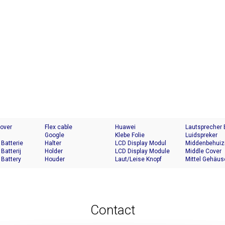
Cover
Flex cable
Huawei
Lautsprecher
Google
Klebe Folie
Luidspreker
 Batterie
Halter
LCD Display Modul
Middenbehuiz
 Batterij
Holder
LCD Display Module
Middle Cover
 Battery
Houder
Laut/Leise Knopf
Mittel Gehäus
Contact