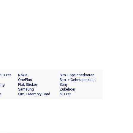
 Buzzer
Nokia
Sim + Speicherkarten
OnePlus
Halter
Sim- + Geheugenkaart
ing
Plak Sticker
Houder
Sony
Samsung
Zubehoer
e
Sim + Memory Card
buzzer
Tray Holder