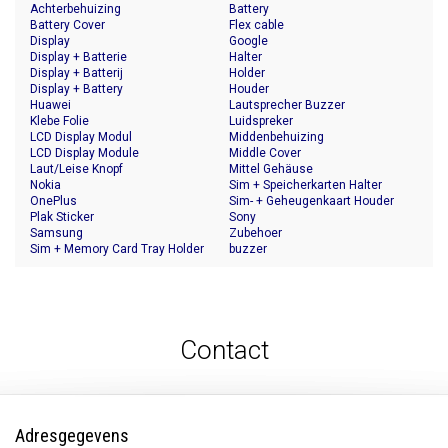
Achterbehuizing
Battery
Battery Cover
Flex cable
Display
Google
Display + Batterie
Halter
Display + Batterij
Holder
Display + Battery
Houder
Huawei
Lautsprecher Buzzer
Klebe Folie
Luidspreker
LCD Display Modul
Middenbehuizing
LCD Display Module
Middle Cover
Laut/Leise Knopf
Mittel Gehäuse
Nokia
Sim + Speicherkarten Halter
OnePlus
Sim- + Geheugenkaart Houder
Plak Sticker
Sony
Samsung
Zubehoer
Sim + Memory Card Tray Holder
buzzer
Contact
Adresgegevens