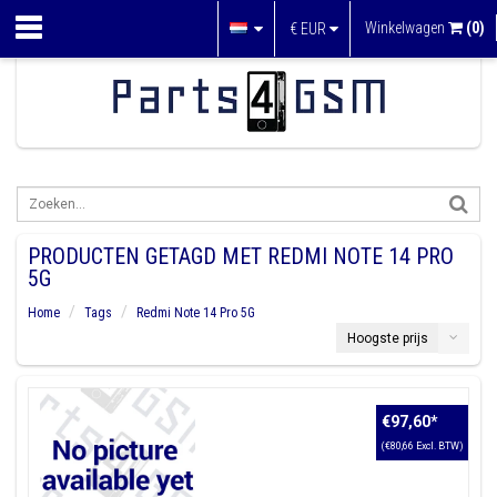
Winkelwagen
(0)
€
EUR
PRODUCTEN GETAGD MET REDMI NOTE 14 PRO
5G
Home
Tags
Redmi Note 14 Pro 5G
Hoogste prijs
€97,60
*
(€80,66 Excl. BTW)