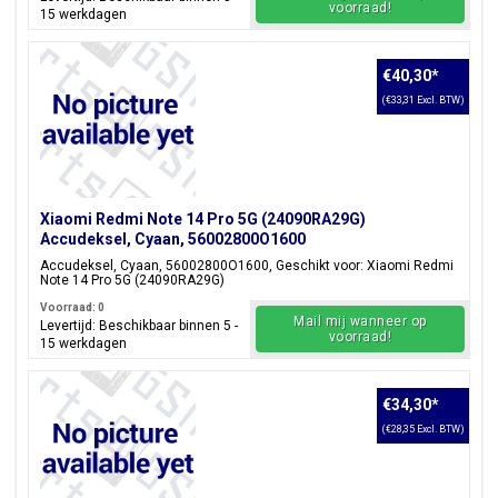
voorraad!
15 werkdagen
€40,30
*
(€33,31 Excl. BTW)
Xiaomi Redmi Note 14 Pro 5G (24090RA29G)
Accudeksel, Cyaan, 56002800O1600
Accudeksel, Cyaan, 56002800O1600, Geschikt voor: Xiaomi Redmi
Note 14 Pro 5G (24090RA29G)
Voorraad: 0
Mail mij wanneer op
Levertijd: Beschikbaar binnen 5 -
voorraad!
15 werkdagen
€34,30
*
(€28,35 Excl. BTW)