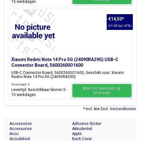
15 werkdagen
€14,50
*
(€11,98 Excl. BTW)
Xiaomi Redmi Note 14 Pro 5G (24090RA29G) USB-C
Connector Board, 56002600O1600
USB-C Connector Board, 56002600O1600, Geschikt voor: Xiaomi
Redmi Note 14 Pro 5G (24090RA29G)
Voorraad: 0
Mail mij wanneer op
Levertijd: Beschikbaar binnen 5 -
voorraad!
15 werkdagen
* Incl. btw Excl.
Verzendkosten
Accessoires
Adhesive Sticker
Accessories
Akkudeckel
Accu
Apple
Accudeksel
Back Cover