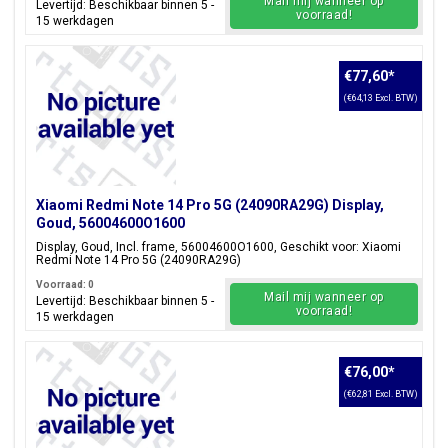
Mail mij wanneer op
Levertijd: Beschikbaar binnen 5 -
voorraad!
15 werkdagen
€77,60
*
(€64,13 Excl. BTW)
Xiaomi Redmi Note 14 Pro 5G (24090RA29G) Display,
Goud, 56004600O1600
Display, Goud, Incl. frame, 56004600O1600, Geschikt voor: Xiaomi
Redmi Note 14 Pro 5G (24090RA29G)
Voorraad: 0
Mail mij wanneer op
Levertijd: Beschikbaar binnen 5 -
voorraad!
15 werkdagen
€76,00
*
(€62,81 Excl. BTW)