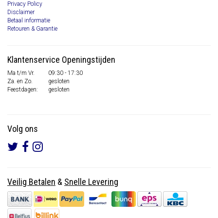
Privacy Policy
Disclaimer
Betaal informatie
Retouren & Garantie
Klantenservice Openingstijden
Ma t/m Vr.
09:30 - 17:30
Za. en Zo.
gesloten
Feestdagen:
gesloten
Volg ons
Veilig Betalen
&
Snelle Levering