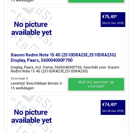
15 werkdagen
€75,40
*
(€62,31 Excl. BTW)
Xiaomi Redmi Note 15 4G (2510DRA23E;2510DRA23G)
Display, Paars, 560004000P700
Display, Paars, Incl. frame, 560004000P700, Geschikt voor: Xiaomi
Redmi Note 15 4G (2510DRA23E;2510DRA23G)
Voorraad: 0
Mail mij wanneer op
Levertijd: Beschikbaar binnen 5 -
voorraad!
15 werkdagen
€74,40
*
(€61,49 Excl. BTW)