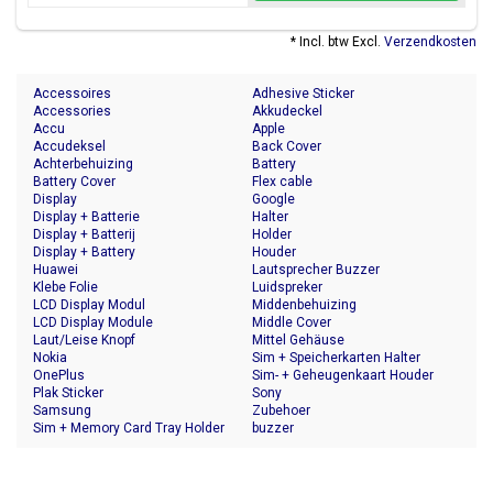
* Incl. btw Excl.
Verzendkosten
Accessoires
Adhesive Sticker
Accessories
Akkudeckel
Accu
Apple
Accudeksel
Back Cover
Achterbehuizing
Battery
Battery Cover
Flex cable
Display
Google
Display + Batterie
Halter
Display + Batterij
Holder
Display + Battery
Houder
Huawei
Lautsprecher Buzzer
Klebe Folie
Luidspreker
LCD Display Modul
Middenbehuizing
LCD Display Module
Middle Cover
Laut/Leise Knopf
Mittel Gehäuse
Nokia
Sim + Speicherkarten Halter
OnePlus
Sim- + Geheugenkaart Houder
Plak Sticker
Sony
Samsung
Zubehoer
Sim + Memory Card Tray Holder
buzzer