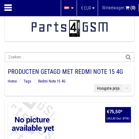
Winkelwagen
(0)
€
EUR
PRODUCTEN GETAGD MET REDMI NOTE 15 4G
Home
Tags
Redmi Note 15 4G
Hoogste prijs
€75,50
*
(€62,40 Excl. BTW)