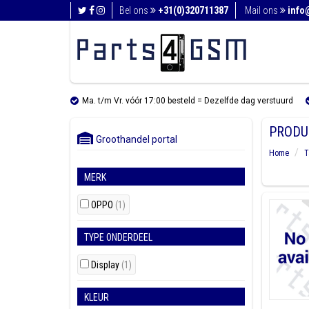
Bel ons
+31(0)320711387
Mail ons
info
Ma. t/m Vr. vóór 17:00 besteld = Dezelfde dag verstuurd
PRODU
Groothandel portal
Home
T
MERK
OPPO
(1)
TYPE ONDERDEEL
Display
(1)
KLEUR