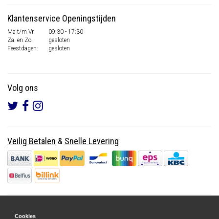
Klantenservice Openingstijden
Ma t/m Vr.
09:30 - 17:30
Za. en Zo.
gesloten
Feestdagen:
gesloten
Volg ons
Veilig Betalen
&
Snelle Levering
Cookies