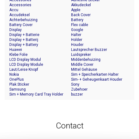
Accessoires
Adhesive Sticker
Accessories
Akkudeckel
Accu
Apple
Accudeksel
Back Cover
Achterbehuizing
Battery
Battery Cover
Flex cable
Display
Google
Display + Batterie
Halter
Display + Batterij
Holder
Display + Battery
Houder
Huawei
Lautsprecher Buzzer
Klebe Folie
Luidspreker
LCD Display Modul
Middenbehuizing
LCD Display Module
Middle Cover
Laut/Leise Knopf
Mittel Gehäuse
Nokia
Sim + Speicherkarten Halter
OnePlus
Sim- + Geheugenkaart Houder
Plak Sticker
Sony
Samsung
Zubehoer
Sim + Memory Card Tray Holder
buzzer
Contact