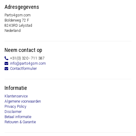
Adresgegevens
Parts4gsm.com
Bolderweg 72 F
8243RD Lelystad
Nederland
Neem contact op
+31(0) 320 - 711 387
info@parts4gsm.com
Contactformulier
Informatie
Klantenservice
Algemene voorwaarden
Privacy Policy
Disclaimer
Betaal informatie
Retouren & Garantie