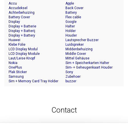
Accu
Apple
Accudeksel
Back Cover
Achterbehuizing
Battery
Battery Cover
Flex cable
Display
Google
Display + Batterie
Halter
Display + Batterij
Holder
Display + Battery
Houder
Huawei
Lautsprecher Buzzer
Klebe Folie
Luidspreker
LCD Display Modul
Middenbehuizing
LCD Display Module
Middle Cover
Laut/Leise Knopf
Mittel Gehäuse
Nokia
Sim + Speicherkarten Halter
OnePlus
Sim- + Geheugenkaart Houder
Plak Sticker
Sony
Samsung
Zubehoer
Sim + Memory Card Tray Holder
buzzer
Contact