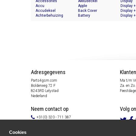
Accessories
Akkudeckel
Display
Accu
Apple
Display +
Accudeksel
Back Cover
Display +
Achterbehuizing
Battery
Display +
Adresgegevens
Klante
Parts4gsm.com
Ma t/m Vr
Bolderweg 72 F
Za. en Zo.
8243RD Lelystad
Feestdage
Nederland
Neem contact op
Volg o
+31(0) 320 - 711 387
info@parts4gsm.com
Contactformulier
Cookies