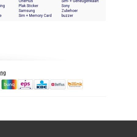
OnePlus
Halter
Sim- + Geheugenkaart
ing
Plak Sticker
Houder
Sony
Samsung
Zubehoer
e
Sim + Memory Card
buzzer
Tray Holder
ing