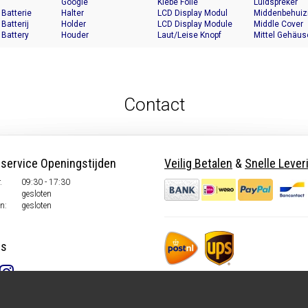
Google
Klebe Folie
Luidspreker
 Batterie
Halter
LCD Display Modul
Middenbehuiz
 Batterij
Holder
LCD Display Module
Middle Cover
 Battery
Houder
Laut/Leise Knopf
Mittel Gehäus
Contact
nservice Openingstijden
Veilig Betalen
&
Snelle Lever
.
09:30 - 17:30
gesloten
n:
gesloten
ns