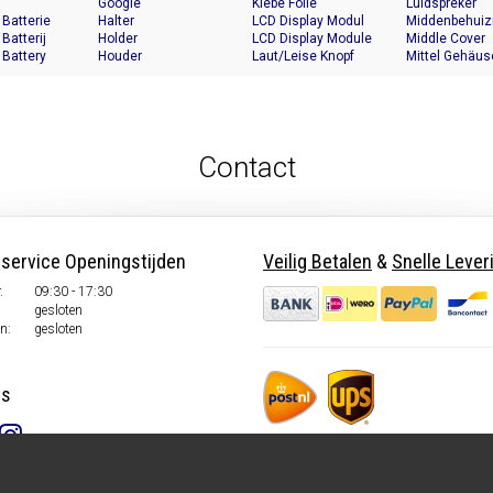
Google
Klebe Folie
Luidspreker
 Batterie
Halter
LCD Display Modul
Middenbehuiz
 Batterij
Holder
LCD Display Module
Middle Cover
 Battery
Houder
Laut/Leise Knopf
Mittel Gehäus
Contact
nservice Openingstijden
Veilig Betalen
&
Snelle Lever
.
09:30 - 17:30
gesloten
n:
gesloten
ns