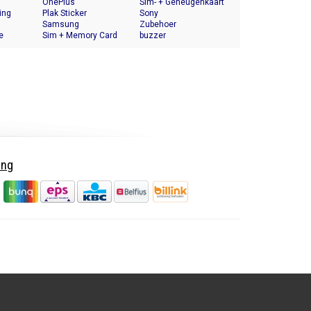
OnePlus
Halter
Sim- + Geheugenkaart
ing
Plak Sticker
Houder
Sony
Samsung
Zubehoer
e
Sim + Memory Card
buzzer
Tray Holder
ing