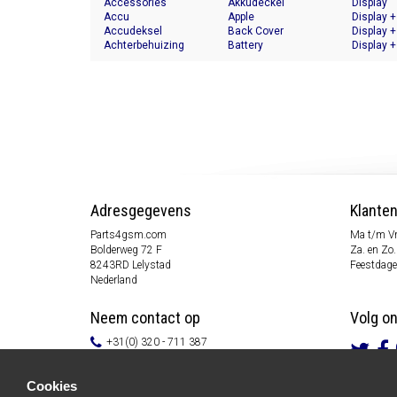
Accessories
Akkudeckel
Display
Accu
Apple
Display +
Accudeksel
Back Cover
Display +
Achterbehuizing
Battery
Display +
Adresgegevens
Klante
Parts4gsm.com
Ma t/m Vr
Bolderweg 72 F
Za. en Zo.
8243RD Lelystad
Feestdage
Nederland
Neem contact op
Volg o
+31(0) 320 - 711 387
info@parts4gsm.com
Contactformulier
Cookies