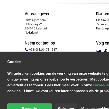
Adresgegevens
Klante
Parts4gsm.com
Ma t/m Vr
Bolderweg 72 F
Za. en Zo.
8243RD Lelystad
Feestdage
Nederland
Neem contact op
Volg o
+31(0) 320 - 711 387
info@parts4gsm.com
Contactformulier
Cookies
Informatie
Wij gebruiken cookies om de werking van onze website te ga
Klantenservice
om uw ervaring op onze webshop te verbeteren. Met cookie
Algemene voorwaarden
Privacy Policy
advertenties te tonen. Lees hier meer over in onze
cookie- e
Disclaimer
cookies. U kunt uw voorkeuren later aanpassen via de priv
Betaal informatie
Retouren & Garantie
Bevestig
Weigeren
Manage cookies