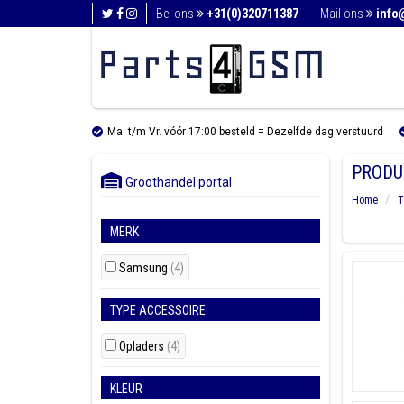
Bel ons
+31(0)320711387
Mail ons
info
Ma. t/m Vr. vóór 17:00 besteld = Dezelfde dag verstuurd
PRODU
Groothandel portal
Home
T
MERK
Samsung
(4)
TYPE ACCESSOIRE
Opladers
(4)
KLEUR