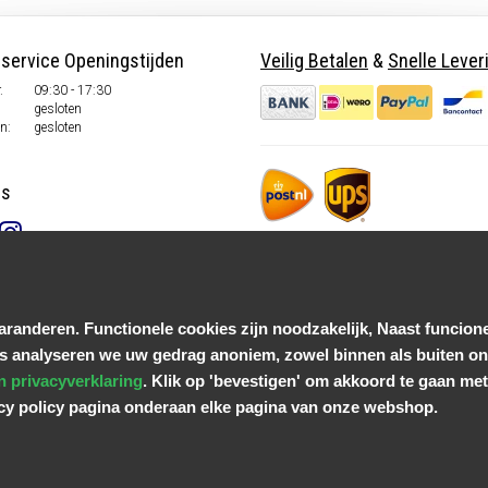
nservice Openingstijden
Veilig Betalen
&
Snelle Lever
.
09:30 - 17:30
gesloten
n:
gesloten
ns
randeren. Functionele cookies zijn noodzakelijk, Naast funcione
s analyseren we uw gedrag anoniem, zowel binnen als buiten onz
n privacyverklaring
. Klik op 'bevestigen' om akkoord te gaan met 
acy policy pagina onderaan elke pagina van onze webshop.