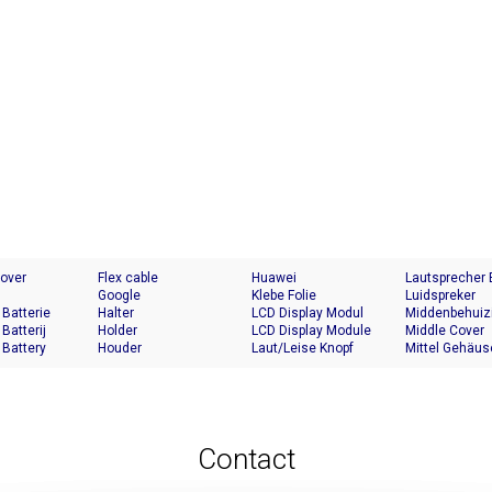
Cover
Flex cable
Huawei
Lautsprecher
Google
Klebe Folie
Luidspreker
 Batterie
Halter
LCD Display Modul
Middenbehuiz
 Batterij
Holder
LCD Display Module
Middle Cover
 Battery
Houder
Laut/Leise Knopf
Mittel Gehäus
Contact