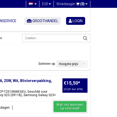
EUR
Winkelwagen
(0)
NSERVICE
GROOTHANDEL
LOGIN
en
Sorteren op:
Hoogste prijs
25W, Wit, Blisterverpakking,
€15,50
*
(€12,81 Excl. BTW)
EP-T2510NWEGEU, Geschikt voor:
xy S23 (S911B), Samsung Galaxy S23+
Mail mij wanneer
rkdagen
op voorraad!