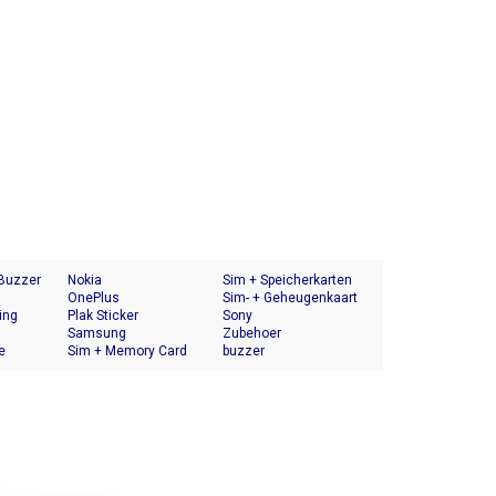
 Buzzer
Nokia
Sim + Speicherkarten
OnePlus
Halter
Sim- + Geheugenkaart
ing
Plak Sticker
Houder
Sony
Samsung
Zubehoer
e
Sim + Memory Card
buzzer
Tray Holder