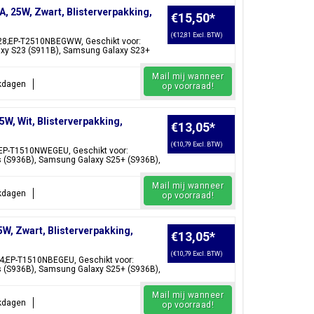
25W, Zwart, Blisterverpakking,
€15,50
*
(€12,81 Excl. BTW)
28;EP-T2510NBEGWW, Geschikt voor:
xy S23 (S911B), Samsung Galaxy S23+
Mail mij wanneer
rkdagen
op voorraad!
, Wit, Blisterverpakking,
€13,05
*
(€10,79 Excl. BTW)
EP-T1510NWEGEU, Geschikt voor:
 (S936B), Samsung Galaxy S25+ (S936B),
Mail mij wanneer
rkdagen
op voorraad!
, Zwart, Blisterverpakking,
€13,05
*
(€10,79 Excl. BTW)
4;EP-T1510NBEGEU, Geschikt voor:
 (S936B), Samsung Galaxy S25+ (S936B),
Mail mij wanneer
rkdagen
op voorraad!