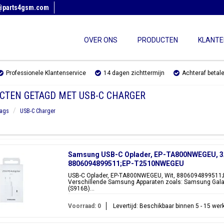
@parts4gsm.com
OVER ONS
PRODUCTEN
KLANTE
Professionele Klantenservice
14 dagen zichttermijn
Achteraf betal
CTEN GETAGD MET USB-C CHARGER
ags
USB-C Charger
Samsung USB-C Oplader, EP-TA800NWEGEU, 3A, 
8806094899511;EP-T2510NWEGEU
USB-C Oplader, EP-TA800NWEGEU, Wit, 8806094899511;
Verschillende Samsung Apparaten zoals: Samsung Gala
(S916B)...
Voorraad: 0
Levertijd: Beschikbaar binnen 5 - 15 we