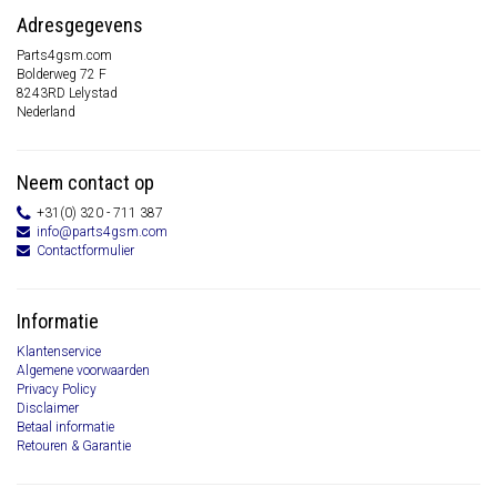
Adresgegevens
Parts4gsm.com
Bolderweg 72 F
8243RD Lelystad
Nederland
Neem contact op
+31(0) 320 - 711 387
info@parts4gsm.com
Contactformulier
Informatie
Klantenservice
Algemene voorwaarden
Privacy Policy
Disclaimer
Betaal informatie
Retouren & Garantie