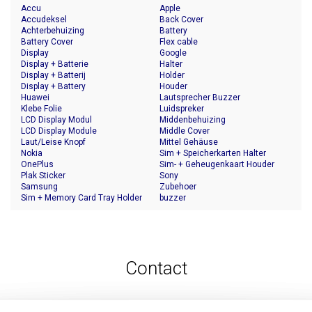
Accu
Apple
Accudeksel
Back Cover
Achterbehuizing
Battery
Battery Cover
Flex cable
Display
Google
Display + Batterie
Halter
Display + Batterij
Holder
Display + Battery
Houder
Huawei
Lautsprecher Buzzer
Klebe Folie
Luidspreker
LCD Display Modul
Middenbehuizing
LCD Display Module
Middle Cover
Laut/Leise Knopf
Mittel Gehäuse
Nokia
Sim + Speicherkarten Halter
OnePlus
Sim- + Geheugenkaart Houder
Plak Sticker
Sony
Samsung
Zubehoer
Sim + Memory Card Tray Holder
buzzer
Contact