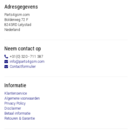
Adresgegevens
Parts4gsm.com
Bolderweg 72 F
8243RD Lelystad
Nederland
Neem contact op
+31(0) 320 - 711 387
info@parts4gsm.com
Contactformulier
Informatie
Klantenservice
Algemene voorwaarden
Privacy Policy
Disclaimer
Betaal informatie
Retouren & Garantie