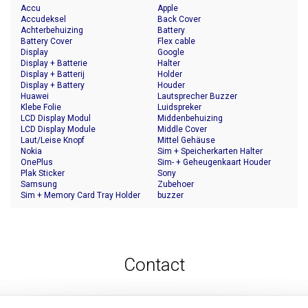
Accu
Apple
Accudeksel
Back Cover
Achterbehuizing
Battery
Battery Cover
Flex cable
Display
Google
Display + Batterie
Halter
Display + Batterij
Holder
Display + Battery
Houder
Huawei
Lautsprecher Buzzer
Klebe Folie
Luidspreker
LCD Display Modul
Middenbehuizing
LCD Display Module
Middle Cover
Laut/Leise Knopf
Mittel Gehäuse
Nokia
Sim + Speicherkarten Halter
OnePlus
Sim- + Geheugenkaart Houder
Plak Sticker
Sony
Samsung
Zubehoer
Sim + Memory Card Tray Holder
buzzer
Contact