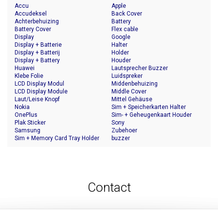
Accu
Apple
Accudeksel
Back Cover
Achterbehuizing
Battery
Battery Cover
Flex cable
Display
Google
Display + Batterie
Halter
Display + Batterij
Holder
Display + Battery
Houder
Huawei
Lautsprecher Buzzer
Klebe Folie
Luidspreker
LCD Display Modul
Middenbehuizing
LCD Display Module
Middle Cover
Laut/Leise Knopf
Mittel Gehäuse
Nokia
Sim + Speicherkarten Halter
OnePlus
Sim- + Geheugenkaart Houder
Plak Sticker
Sony
Samsung
Zubehoer
Sim + Memory Card Tray Holder
buzzer
Contact