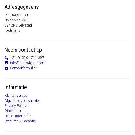
Adresgegevens
Parts4gsm.com
Bolderweg 72 F
8243RD Lelystad
Nederland
Neem contact op
+31(0) 320 - 711 387
info@parts4gsm.com
Contactformulier
Informatie
Klantenservice
Algemene voorwaarden
Privacy Policy
Disclaimer
Betaal informatie
Retouren & Garantie