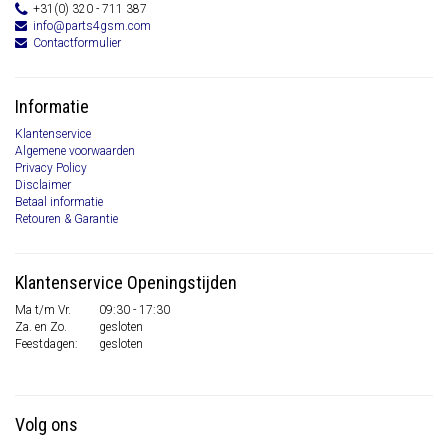
+31(0) 320 - 711 387
info@parts4gsm.com
Contactformulier
Informatie
Klantenservice
Algemene voorwaarden
Privacy Policy
Disclaimer
Betaal informatie
Retouren & Garantie
Klantenservice Openingstijden
Ma t/m Vr.
09:30 - 17:30
Za. en Zo.
gesloten
Feestdagen:
gesloten
Volg ons