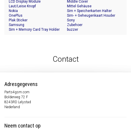
LCD Display Module
Middle Cover
Laut/Leise Knopf
Mittel Gehäuse
Nokia
Sim + Speicherkarten Halter
OnePlus
Sim- + Geheugenkaart Houder
Plak Sticker
Sony
Samsung
Zubehoer
Sim + Memory Card Tray Holder
buzzer
Contact
Adresgegevens
Parts4gsm.com
Bolderweg 72 F
8243RD Lelystad
Nederland
Neem contact op