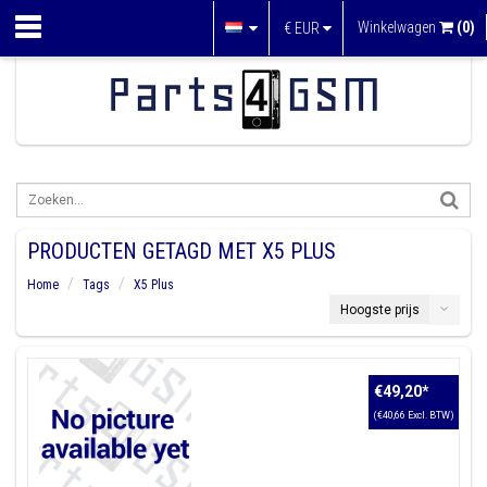
Winkelwagen
(0)
€
EUR
PRODUCTEN GETAGD MET X5 PLUS
Home
Tags
X5 Plus
Hoogste prijs
€49,20
*
(€40,66 Excl. BTW)