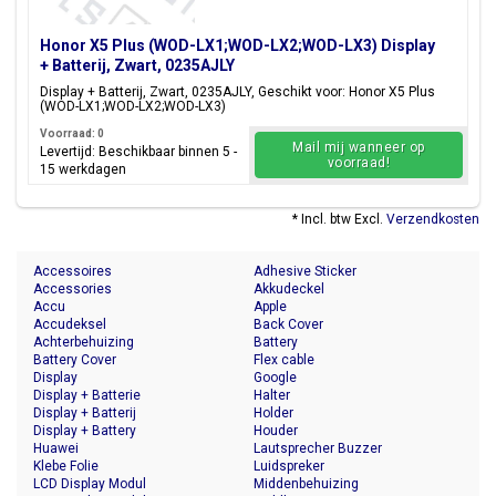
Honor X5 Plus (WOD-LX1;WOD-LX2;WOD-LX3) Display
+ Batterij, Zwart, 0235AJLY
Display + Batterij, Zwart, 0235AJLY, Geschikt voor: Honor X5 Plus
(WOD-LX1;WOD-LX2;WOD-LX3)
Voorraad: 0
Mail mij wanneer op
Levertijd: Beschikbaar binnen 5 -
voorraad!
15 werkdagen
* Incl. btw Excl.
Verzendkosten
Accessoires
Adhesive Sticker
Accessories
Akkudeckel
Accu
Apple
Accudeksel
Back Cover
Achterbehuizing
Battery
Battery Cover
Flex cable
Display
Google
Display + Batterie
Halter
Display + Batterij
Holder
Display + Battery
Houder
Huawei
Lautsprecher Buzzer
Klebe Folie
Luidspreker
LCD Display Modul
Middenbehuizing