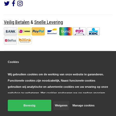
Veilig Betalen
&
Snelle Levering
Cookies
Wij gebruiken cookies om de werking van onze website te garanderen.
Functionele cookies zijn noodzakelijk, Naast funcionele cookies
gebruiken wij analytische en advertentie cookies om uw ervaring op onze
webshop te verbeteren. Met cookies analyseren we uw gedrag anoniem,
zowel binnen als buiten onze website, om onze diensten te
personaliseren en advertenties te tonen. Lees hier meer over in onze
Bevestig
Weigeren
Manage cookies
© Copyright 2026 Parts4GSM - Design by
Webdinge.nl
cookie- en privacyverklaring
. Klik op 'bevestigen' om akkoord te gaan
Parts4GSM
word beoordeeld met
9,9
/
10
(
2541
Reviews) bij
Kiyoh.nl