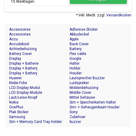
15 Werktagen
* Inkl. MwSt. zzgl.
Versandkosten
Accessoires
Adhesive Sticker
Accessories
Akkudeckel
Accu
Apple
Accudeksel
Back Cover
Achterbehuizing
Battery
Battery Cover
Flex cable
Display
Google
Display + Batterie
Halter
Display + Batterij
Holder
Display + Battery
Houder
Huawei
Lautsprecher Buzzer
Klebe Folie
Luidspreker
LCD Display Modul
Middenbehuizing
LCD Display Module
Middle Cover
Laut/Leise Knopf
Mittel Gehäuse
Nokia
Sim + Speicherkarten Halter
OnePlus
Sim- + Geheugenkaart Houder
Plak Sticker
Sony
Samsung
Zubehoer
Sim + Memory Card Tray Holder
buzzer