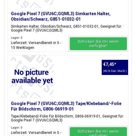
Google Pixel 7 (GVU6C;GQML3) Simkarten Halter,
Obsidian/Schwarz, G851-01032-01
Simkarten Halter, Obsidian/Schwarz, G851-01032-01, Geeignet für:
Google Pixel 7 (GVU6C;GQML3)
Lager: 0
Schicken Sie mir wenn
Lieferzeit: Versandbereit in 5 -
verfügbar!
15 Werktagen
€7,45
*
(€6,16 Exkl. MwSt.)
Google Pixel 7 (GVU6C;GQML3) Tape/Klebeband/-Folie
Für Bildschirm, G806-06919-01
Tape/Klebeband/-Folie Für Bildschirm, G806-06919-01, Geeignet für:
Google Pixel 7 (GVU6C;GQML3)
Lager: 0
Schicken Sie mir wenn
Lieferzeit: Versandbereit in 5 -
verfügbar!