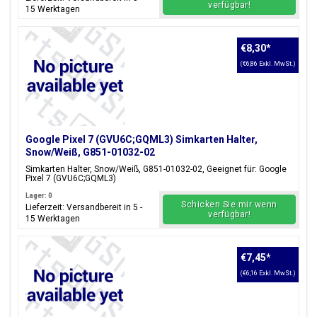
verfügbar!
15 Werktagen
€8,30
*
(€6,86 Exkl. MwSt.)
Google Pixel 7 (GVU6C;GQML3) Simkarten Halter,
Snow/Weiß, G851-01032-02
Simkarten Halter, Snow/Weiß, G851-01032-02, Geeignet für: Google
Pixel 7 (GVU6C;GQML3)
Lager: 0
Schicken Sie mir wenn
Lieferzeit: Versandbereit in 5 -
verfügbar!
15 Werktagen
€7,45
*
(€6,16 Exkl. MwSt.)