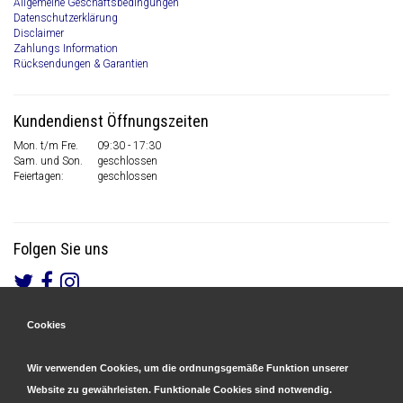
Allgemeine Geschäftsbedingungen
Datenschutzerklärung
Disclaimer
Zahlungs Information
Rücksendungen & Garantien
Kundendienst Öffnungszeiten
Mon. t/m Fre.
09:30 - 17:30
Sam. und Son.
geschlossen
Feiertagen:
geschlossen
Folgen Sie uns
Cookies
Gesicherte Zahlungen
&
Schnelle Lieferung
Wir verwenden Cookies, um die ordnungsgemäße Funktion unserer
Website zu gewährleisten. Funktionale Cookies sind notwendig.