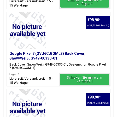
Schicken Sie mir wenn
Lieferzeit: Versandbereit in 5 -
verfügbar!
15 Werktagen
€98,90
*
(€81,74 Exkl. MwSt.)
Google Pixel 7 (GVU6C;GQML3) Back Cover,
Snow/Weiß, G949-00330-01
Back Cover, Snow/Weiß, G949-00330-01, Geeignet für: Google Pixel
7 (GVU6C;GQML3)
Lager: 0
Schicken Sie mir wenn
Lieferzeit: Versandbereit in 5 -
verfügbar!
15 Werktagen
€98,90
*
(€81,74 Exkl. MwSt.)