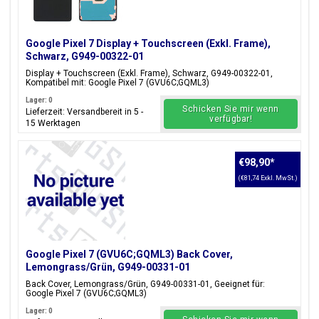
Google Pixel 7 Display + Touchscreen (Exkl. Frame),
Schwarz, G949-00322-01
Display + Touchscreen (Exkl. Frame), Schwarz, G949-00322-01,
Kompatibel mit: Google Pixel 7 (GVU6C;GQML3)
Lager: 0
Schicken Sie mir wenn
Lieferzeit: Versandbereit in 5 -
verfügbar!
15 Werktagen
€98,90
*
(€81,74 Exkl. MwSt.)
Google Pixel 7 (GVU6C;GQML3) Back Cover,
Lemongrass/Grün, G949-00331-01
Back Cover, Lemongrass/Grün, G949-00331-01, Geeignet für:
Google Pixel 7 (GVU6C;GQML3)
Lager: 0