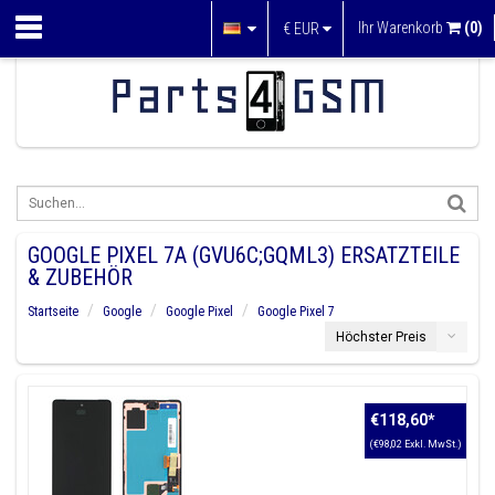
Ihr Warenkorb
(0)
€
EUR
GOOGLE PIXEL 7A (GVU6C;GQML3) ERSATZTEILE
& ZUBEHÖR
Startseite
Google
Google Pixel
Google Pixel 7
Höchster Preis
€118,60
*
(€98,02 Exkl. MwSt.)