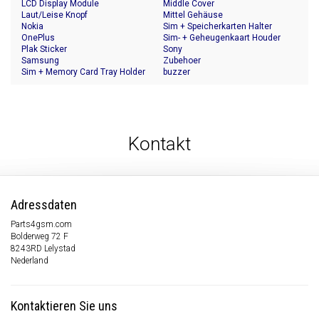
LCD Display Module
Middle Cover
Laut/Leise Knopf
Mittel Gehäuse
Nokia
Sim + Speicherkarten Halter
OnePlus
Sim- + Geheugenkaart Houder
Plak Sticker
Sony
Samsung
Zubehoer
Sim + Memory Card Tray Holder
buzzer
Kontakt
Adressdaten
Parts4gsm.com
Bolderweg 72 F
8243RD Lelystad
Nederland
Kontaktieren Sie uns