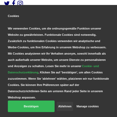
Cookies
Gesicherte Zahlungen
&
Schnelle Lieferung
Wir verwenden Cookies, um die ordnungsgemäße Funktion unserer
Website zu gewährleisten. Funktionale Cookies sind notwendig.
Zusätzlich zu funktionalen Cookies verwenden wir analytische und
Werbe-Cookies, um Ihre Erfahrung in unserem Webshop zu verbessern.
Mit Cookies analysieren wir Ihr Verhalten anonym, sowohl innerhalb als
auch außerhalb unserer Website, um unsere Dienste zu personalisieren
und Anzeigen zu schalten. Lesen Sie mehr in unserer
Cookie- und
Datenschutzerklärung
. Klicken Sie auf 'bestätigen', um allen Cookies
zuzustimmen. Wenn Sie 'ablehnen' wählen, platzieren wir nur funktionale
Cookies. Sie können Ihre Präferenzen später auf der
Datenschutzrichtlinien-Seite am unteren Rand jeder Seite in unserem
Webshop anpassen.
Bestätigen
Ablehnen
Manage cookies
© Copyright 2026 Parts4GSM - Design by
Webdinge.nl
Parts4GSM
word beoordeeld met
9,9
/
10
(
2541
Bewertungen) bij
Kiyoh.nl