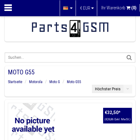
Ihr Warenkorb
(0)
€
EUR
MOTO G55
Startseite
Motorola
Moto G
Moto G55
Höchster Preis
€32,50
*
(€26,86 Exkl. MwSt.)