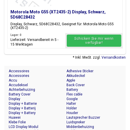
Motorola Moto G55 (XT2435-2) Display, Schwarz,
5D68C28432
Display, Schwarz, 5D68C28432, Geeignet für: Motorola Moto G55
(XT2435-2)
Lager: 0
Schicken Sie mir wenn
Lieferzeit: Versandbereit in 5 -
verfügbar!
15 Werktagen
* Inkl. MwSt. zzgl.
Versandkosten
Accessoires
Adhesive Sticker
Accessories
Akkudeckel
Accu
Apple
Accudeksel
Back Cover
Achterbehuizing
Battery
Battery Cover
Flex cable
Display
Google
Display + Batterie
Halter
Display + Batterij
Holder
Display + Battery
Houder
Huawei
Lautsprecher Buzzer
Klebe Folie
Luidspreker
LCD Display Modul
Middenbehuizing