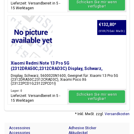
Schicken Sie mir wenn
Lieferzeit: Versandbereit in 5 -
verfügbar!
15 Werktagen
€132,80
*
(€109,75 Exkl. MwSt.)
Xiaomi Redmi Note 13 Pro 5G
(2312DRA50C;2312CRAD3C) Display, Schwarz,
5600020N1600
Display, Schwarz, 5600020N1600, Geeignet für: Xiaomi 13 Pro 5G
(2312DRA50C;2312CRAD3C), Xiaomi Poco X6
(23122PCD1G;23122PCD1I)
Lager: 0
Schicken Sie mir wenn
Lieferzeit: Versandbereit in 5 -
verfügbar!
15 Werktagen
* Inkl. MwSt. zzgl.
Versandkosten
Accessoires
Adhesive Sticker
Accessories
Akkudeckel