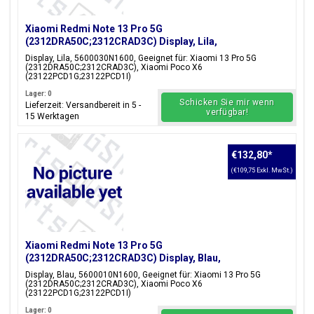
Xiaomi Redmi Note 13 Pro 5G
(2312DRA50C;2312CRAD3C) Display, Lila,
5600030N1600
Display, Lila, 5600030N1600, Geeignet für: Xiaomi 13 Pro 5G
(2312DRA50C;2312CRAD3C), Xiaomi Poco X6
(23122PCD1G;23122PCD1I)
Lager: 0
Schicken Sie mir wenn
Lieferzeit: Versandbereit in 5 -
verfügbar!
15 Werktagen
€132,80
*
(€109,75 Exkl. MwSt.)
Xiaomi Redmi Note 13 Pro 5G
(2312DRA50C;2312CRAD3C) Display, Blau,
5600010N1600
Display, Blau, 5600010N1600, Geeignet für: Xiaomi 13 Pro 5G
(2312DRA50C;2312CRAD3C), Xiaomi Poco X6
(23122PCD1G;23122PCD1I)
Lager: 0