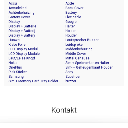
Accu
Apple
Accudeksel
Back Cover
Achterbehuizing
Battery
Battery Cover
Flex cable
Display
Google
Display + Batterie
Halter
Display + Batterij
Holder
Display + Battery
Houder
Huawei
Lautsprecher Buzzer
Klebe Folie
Luidspreker
LCD Display Modul
Middenbehuizing
LCD Display Module
Middle Cover
Laut/Leise Knopf
Mittel Gehäuse
Nokia
Sim + Speicherkarten Halter
OnePlus
Sim- + Geheugenkaart Houder
Plak Sticker
Sony
Samsung
Zubehoer
Sim + Memory Card Tray Holder
buzzer
Kontakt