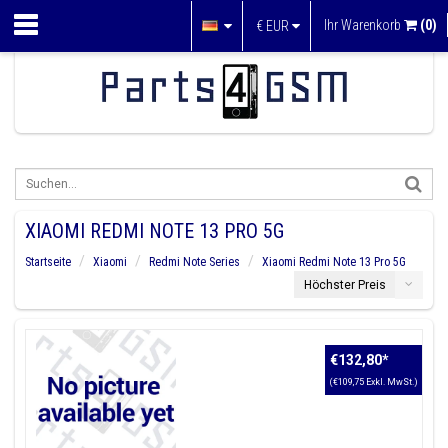
Ihr Warenkorb
(0)
€
EUR
XIAOMI REDMI NOTE 13 PRO 5G
Startseite
Xiaomi
Redmi Note Series
Xiaomi Redmi Note 13 Pro 5G
Höchster Preis
€132,80
*
(€109,75 Exkl. MwSt.)