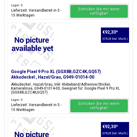
Lager: 0
Schicken Sie mir wenn
Lieferzeit: Versandbereit in 5 -
verfügbar!
15 Werktagen
€92,30
*
(€76,28 Exkl. MwSt.)
Google Pixel 9 Pro XL (GGX8B;GZC4K;GQ57)
Akkudeckel , Hazel/Grau, G949-01014-00
Akkudeckel , Hazel/Grau, Inkl. Klebeband/Adhesive/Sticker,
Kameralinse, G949-01014-00, Geeignet für: Google Pixel 9 Pro XL
(GGX8B;GZC4K;GQ57)
Lager: 0
Schicken Sie mir wenn
Lieferzeit: Versandbereit in 5 -
verfügbar!
15 Werktagen
€92,30
*
(€76,28 Exkl. MwSt.)