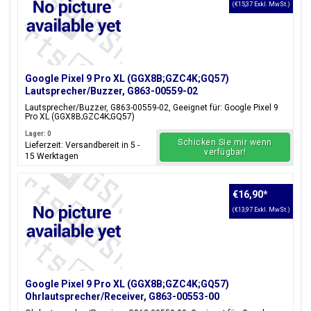
(€15,37 Exkl. MwSt.)
Google Pixel 9 Pro XL (GGX8B;GZC4K;GQ57)
Lautsprecher/Buzzer, G863-00559-02
Lautsprecher/Buzzer, G863-00559-02, Geeignet für: Google Pixel 9
Pro XL (GGX8B;GZC4K;GQ57)
Lager: 0
Schicken Sie mir wenn
Lieferzeit: Versandbereit in 5 -
verfügbar!
15 Werktagen
€16,90
*
(€13,97 Exkl. MwSt.)
Google Pixel 9 Pro XL (GGX8B;GZC4K;GQ57)
Ohrlautsprecher/Receiver, G863-00553-00