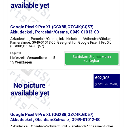
Google Pixel 9 Pro XL (GGX8B;GZC4K;GQ57)
Akkudeckel , Porcelain/Creme, G949-01013-00
Akkudeckel , Porcelain/Creme, Inkl. Klebeband/Adhesive/Sticker,
Kameralinse, G949-01013-00, Geeignet für: Google Pixel 9 Pro XL
(GGX8B;GZC4K;GQ57)
Lager: 0
Schicken Sie mir wenn
Lieferzeit: Versandbereit in 5 -
verfügbar!
15 Werktagen
€92,30
*
(€76,28 Exkl. MwSt.)
Google Pixel 9 Pro XL (GGX8B;GZC4K;GQ57)
Akkudeckel , Obsidian/Schwarz, G949-01012-00
Akkudeckel , Obsidian/Schwarz, Inkl. Klebeband/Adhesive/Sticker,