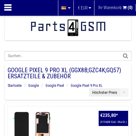
Ihr Warenkorb
(0)
€
EUR
GOOGLE PIXEL 9 PRO XL (GGX8B;GZC4K;GQ57)
ERSATZTEILE & ZUBEHÖR
Startseite
Google
Google Pixel
Google Pixel 9 Pro XL
Höchster Preis
€235,80
*
(€194,88 Exkl. MwSt.)