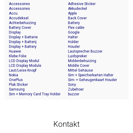
Accessoires
Adhesive Sticker
Accessories
Akkudeckel
Accu
Apple
Accudeksel
Back Cover
Achterbehuizing
Battery
Battery Cover
Flex cable
Display
Google
Display + Batterie
Halter
Display + Batterij
Holder
Display + Battery
Houder
Huawei
Lautsprecher Buzzer
Klebe Folie
Luidspreker
LCD Display Modul
Middenbehuizing
LCD Display Module
Middle Cover
Laut/Leise Knopf
Mittel Gehäuse
Nokia
Sim + Speicherkarten Halter
OnePlus
Sim- + Geheugenkaart Houder
Plak Sticker
Sony
Samsung
Zubehoer
Sim + Memory Card Tray Holder
buzzer
Kontakt