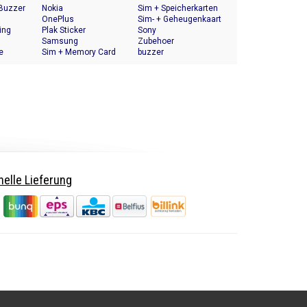
 Buzzer
Nokia
Sim + Speicherkarten
OnePlus
Halter
Sim- + Geheugenkaart
ing
Plak Sticker
Houder
Sony
Samsung
Zubehoer
e
Sim + Memory Card
buzzer
Tray Holder
elle Lieferung