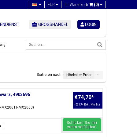
EUR
Ihr Warenkorb
(0)
ENDIENST
GROSSHANDEL
LOGIN
ung
Sortieren nach:
Höchster Preis
hwarz, 4903696
€74,70
*
(€61,74 Exkl. MwSt.)
o (RMX2061;RMX2063)
Schicken Sie mir
n
wenn verfügbar!