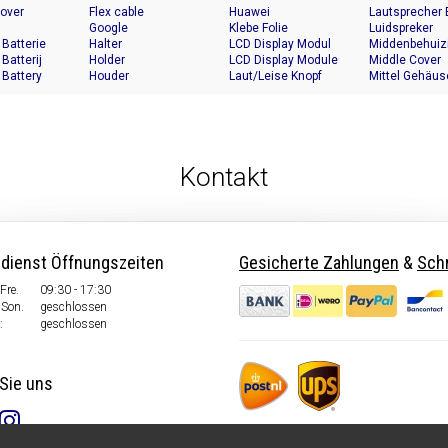
Cover
Flex cable
Huawei
Lautsprecher
Google
Klebe Folie
Luidspreker
 Batterie
Halter
LCD Display Modul
Middenbehuiz
 Batterij
Holder
LCD Display Module
Middle Cover
 Battery
Houder
Laut/Leise Knopf
Mittel Gehäus
Kontakt
dienst Öffnungszeiten
Gesicherte Zahlungen
&
Schn
Fre.
09:30 - 17:30
Son.
geschlossen
:
geschlossen
Sie uns