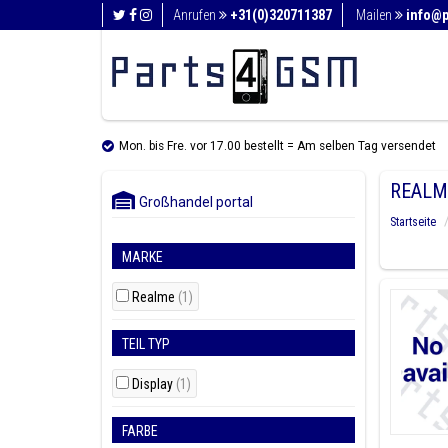
Anrufen
+31(0)320711387
Mailen
info@
Mon. bis Fre. vor 17.00 bestellt = Am selben Tag versendet
REALM
Großhandel portal
Startseite
MARKE
Realme
(1)
TEIL TYP
Display
(1)
FARBE