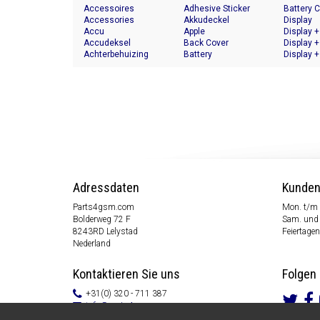
Accessoires
Adhesive Sticker
Battery 
Accessories
Akkudeckel
Display
Accu
Apple
Display +
Accudeksel
Back Cover
Display +
Achterbehuizing
Battery
Display +
Adressdaten
Kunden
Parts4gsm.com
Mon. t/m 
Bolderweg 72 F
Sam. und 
8243RD Lelystad
Feiertagen
Nederland
Kontaktieren Sie uns
Folgen 
+31(0) 320 - 711 387
info@parts4gsm.com
Kontakt Formular