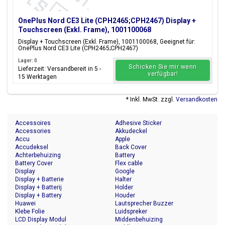
OnePlus Nord CE3 Lite (CPH2465;CPH2467) Display +
Touchscreen (Exkl. Frame), 1001100068
Display + Touchscreen (Exkl. Frame), 1001100068, Geeignet für:
OnePlus Nord CE3 Lite (CPH2465;CPH2467)
Lager: 0
Schicken Sie mir wenn
Lieferzeit: Versandbereit in 5 -
verfügbar!
15 Werktagen
* Inkl. MwSt. zzgl.
Versandkosten
Accessoires
Adhesive Sticker
Accessories
Akkudeckel
Accu
Apple
Accudeksel
Back Cover
Achterbehuizing
Battery
Battery Cover
Flex cable
Display
Google
Display + Batterie
Halter
Display + Batterij
Holder
Display + Battery
Houder
Huawei
Lautsprecher Buzzer
Klebe Folie
Luidspreker
LCD Display Modul
Middenbehuizing