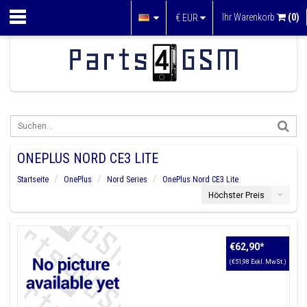
Ihr Warenkorb
(0)
€
EUR
ONEPLUS NORD CE3 LITE
Startseite
OnePlus
Nord Series
OnePlus Nord CE3 Lite
Höchster Preis
€62,90
*
(€51,98 Exkl. MwSt.)