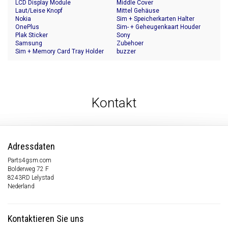
LCD Display Module
Middle Cover
Laut/Leise Knopf
Mittel Gehäuse
Nokia
Sim + Speicherkarten Halter
OnePlus
Sim- + Geheugenkaart Houder
Plak Sticker
Sony
Samsung
Zubehoer
Sim + Memory Card Tray Holder
buzzer
Kontakt
Adressdaten
Parts4gsm.com
Bolderweg 72 F
8243RD Lelystad
Nederland
Kontaktieren Sie uns