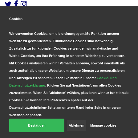
Cookies
Gesicherte Zahlungen
&
Schnelle Lieferung
Wir verwenden Cookies, um die ordnungsgemäße Funktion unserer
Website zu gewährleisten. Funktionale Cookies sind notwendig.
Zusätzlich zu funktionalen Cookies verwenden wir analytische und
Werbe-Cookies, um Ihre Erfahrung in unserem Webshop zu verbessern.
Mit Cookies analysieren wir Ihr Verhalten anonym, sowohl innerhalb als
auch außerhalb unserer Website, um unsere Dienste zu personalisieren
und Anzeigen zu schalten. Lesen Sie mehr in unserer
Cookie- und
Datenschutzerklärung
. Klicken Sie auf 'bestätigen', um allen Cookies
zuzustimmen. Wenn Sie 'ablehnen' wählen, platzieren wir nur funktionale
Cookies. Sie können Ihre Präferenzen später auf der
Datenschutzrichtlinien-Seite am unteren Rand jeder Seite in unserem
Webshop anpassen.
Bestätigen
Ablehnen
Manage cookies
© Copyright 2026 Parts4GSM - Design by
Webdinge.nl
Parts4GSM
word beoordeeld met
9,9
/
10
(
2541
Bewertungen) bij
Kiyoh.nl