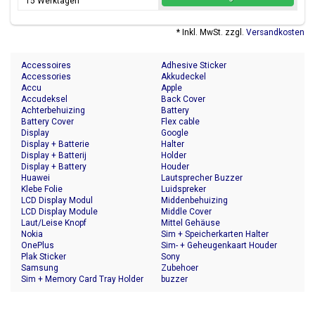
15 Werktagen
* Inkl. MwSt. zzgl.
Versandkosten
Accessoires
Adhesive Sticker
Accessories
Akkudeckel
Accu
Apple
Accudeksel
Back Cover
Achterbehuizing
Battery
Battery Cover
Flex cable
Display
Google
Display + Batterie
Halter
Display + Batterij
Holder
Display + Battery
Houder
Huawei
Lautsprecher Buzzer
Klebe Folie
Luidspreker
LCD Display Modul
Middenbehuizing
LCD Display Module
Middle Cover
Laut/Leise Knopf
Mittel Gehäuse
Nokia
Sim + Speicherkarten Halter
OnePlus
Sim- + Geheugenkaart Houder
Plak Sticker
Sony
Samsung
Zubehoer
Sim + Memory Card Tray Holder
buzzer