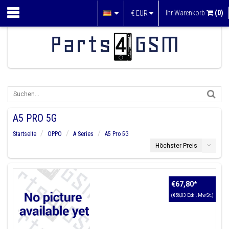
Ihr Warenkorb
(0)
€
EUR
A5 PRO 5G
Startseite
OPPO
A Series
A5 Pro 5G
Höchster Preis
€67,80
*
(€56,03 Exkl. MwSt.)