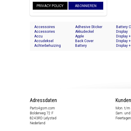
PRIVACY POLICY
ABONNIEREN
Accessoires
Adhesive Sticker
Battery 
Accessories
Akkudeckel
Display
Accu
Apple
Display +
Accudeksel
Back Cover
Display +
Achterbehuizing
Battery
Display +
Adressdaten
Kunden
Parts4gsm.com
Mon. t/m 
Bolderweg 72 F
Sam. und 
8243RD Lelystad
Feiertagen
Nederland