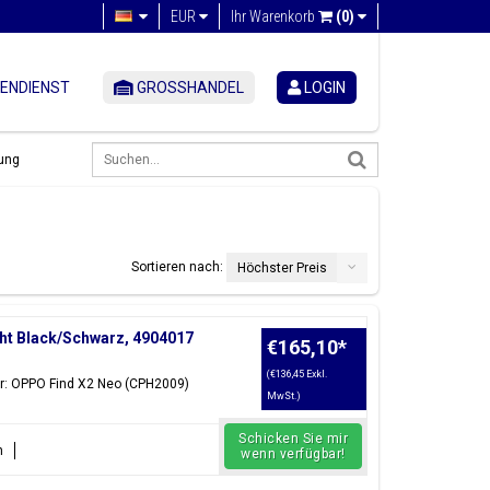
EUR
Ihr Warenkorb
(0)
ENDIENST
GROSSHANDEL
LOGIN
ung
Sortieren nach:
Höchster Preis
ht Black/Schwarz, 4904017
€165,10
*
(€136,45 Exkl.
ür: OPPO Find X2 Neo (CPH2009)
MwSt.)
Schicken Sie mir
n
wenn verfügbar!