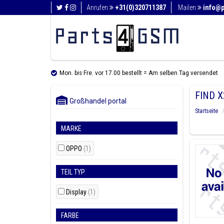
Anrufen
+31(0)320711387
Mailen
info@
Mon. bis Fre. vor 17.00 bestellt = Am selben Tag versendet
FIND X
Großhandel portal
Startseite
MARKE
OPPO
(1)
TEIL TYP
Display
(1)
FARBE