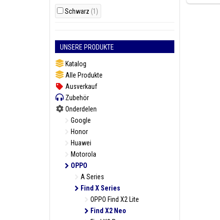
Schwarz
(1)
UNSERE PRODUKTE
Katalog
Alle Produkte
Ausverkauf
Zubehör
Onderdelen
Google
Honor
Huawei
Motorola
OPPO
A Series
Find X Series
OPPO Find X2 Lite
Find X2 Neo