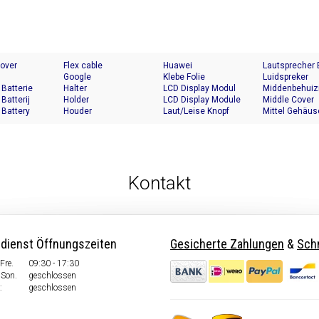
Cover
Flex cable
Huawei
Lautsprecher
Google
Klebe Folie
Luidspreker
 Batterie
Halter
LCD Display Modul
Middenbehuiz
 Batterij
Holder
LCD Display Module
Middle Cover
 Battery
Houder
Laut/Leise Knopf
Mittel Gehäus
Kontakt
dienst Öffnungszeiten
Gesicherte Zahlungen
&
Schn
Fre.
09:30 - 17:30
Son.
geschlossen
:
geschlossen