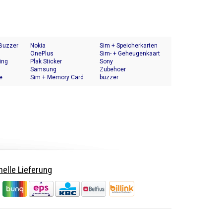
 Buzzer
Nokia
Sim + Speicherkarten
OnePlus
Halter
Sim- + Geheugenkaart
ing
Plak Sticker
Houder
Sony
Samsung
Zubehoer
e
Sim + Memory Card
buzzer
Tray Holder
elle Lieferung