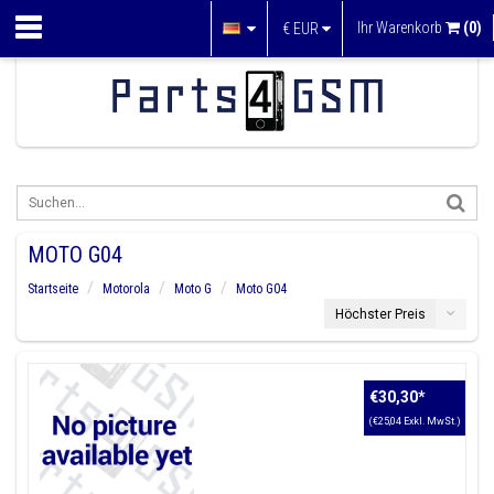
Ihr Warenkorb
(0)
€
EUR
MOTO G04
Startseite
Motorola
Moto G
Moto G04
Höchster Preis
€30,30
*
(€25,04 Exkl. MwSt.)