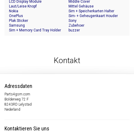
LCD Display Module
Middle Cover
Laut/Leise Knopf
Mittel Gehäuse
Nokia
Sim + Speicherkarten Halter
OnePlus
Sim- + Geheugenkaart Houder
Plak Sticker
Sony
Samsung
Zubehoer
Sim + Memory Card Tray Holder
buzzer
Kontakt
Adressdaten
Parts4gsm.com
Bolderweg 72 F
8243RD Lelystad
Nederland
Kontaktieren Sie uns