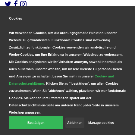
Cookies
Gesicherte Zahlungen
&
Schnelle Lieferung
Wir verwenden Cookies, um die ordnungsgemäße Funktion unserer
Website zu gewährleisten. Funktionale Cookies sind notwendig.
Zusätzlich zu funktionalen Cookies verwenden wir analytische und
Werbe-Cookies, um Ihre Erfahrung in unserem Webshop zu verbessern.
Mit Cookies analysieren wir Ihr Verhalten anonym, sowohl innerhalb als
auch außerhalb unserer Website, um unsere Dienste zu personalisieren
und Anzeigen zu schalten. Lesen Sie mehr in unserer
Cookie- und
Datenschutzerklärung
. Klicken Sie auf 'bestätigen', um allen Cookies
zuzustimmen. Wenn Sie 'ablehnen' wählen, platzieren wir nur funktionale
Cookies. Sie können Ihre Präferenzen später auf der
Datenschutzrichtlinien-Seite am unteren Rand jeder Seite in unserem
Webshop anpassen.
Bestätigen
Ablehnen
Manage cookies
© Copyright 2026 Parts4GSM - Design by
Webdinge.nl
Parts4GSM
word beoordeeld met
9,9
/
10
(
2541
Bewertungen) bij
Kiyoh.nl