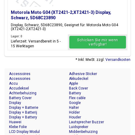
Motorola Moto G04 (XT2421-2;XT2421-3) Display,
Schwarz, 5D68C23890
Display, Schwarz, 5D68C23890, Geeignet für: Motorola Moto G04
(XT2421-2;XT2421-3)
Lager: 0
Schicken Sie mir wenn
Lieferzeit: Versandbereit in 5 -
verfügbar!
15 Werktagen
* Inkl. MwSt. zzgl.
Versandkosten
Accessoires
Adhesive Sticker
Accessories
Akkudeckel
Accu
Apple
Accudeksel
Back Cover
Achterbehuizing
Battery
Battery Cover
Flex cable
Display
Google
Display + Batterie
Halter
Display + Batterij
Holder
Display + Battery
Houder
Huawei
Lautsprecher Buzzer
Klebe Folie
Luidspreker
LCD Display Modul
Middenbehuizing