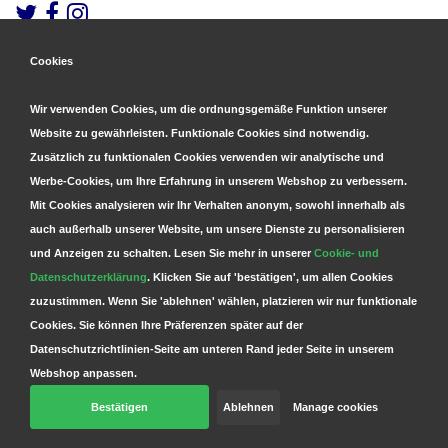
Cookies
Gesicherte Zahlungen
&
Schnelle Lieferung
Wir verwenden Cookies, um die ordnungsgemäße Funktion unserer
Website zu gewährleisten. Funktionale Cookies sind notwendig.
Zusätzlich zu funktionalen Cookies verwenden wir analytische und
Werbe-Cookies, um Ihre Erfahrung in unserem Webshop zu verbessern.
Mit Cookies analysieren wir Ihr Verhalten anonym, sowohl innerhalb als
auch außerhalb unserer Website, um unsere Dienste zu personalisieren
und Anzeigen zu schalten. Lesen Sie mehr in unserer
Cookie- und
Datenschutzerklärung
. Klicken Sie auf 'bestätigen', um allen Cookies
zuzustimmen. Wenn Sie 'ablehnen' wählen, platzieren wir nur funktionale
Cookies. Sie können Ihre Präferenzen später auf der
Datenschutzrichtlinien-Seite am unteren Rand jeder Seite in unserem
Webshop anpassen.
Bestätigen
Ablehnen
Manage cookies
© Copyright 2026 Parts4GSM - Design by
Webdinge.nl
Parts4GSM
word beoordeeld met
9,9
/
10
(
2541
Bewertungen) bij
Kiyoh.nl