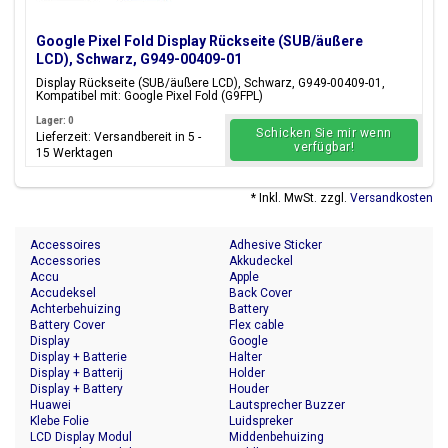
Google Pixel Fold Display Rückseite (SUB/äußere
LCD), Schwarz, G949-00409-01
Display Rückseite (SUB/äußere LCD), Schwarz, G949-00409-01,
Kompatibel mit: Google Pixel Fold (G9FPL)
Lager: 0
Schicken Sie mir wenn
Lieferzeit: Versandbereit in 5 -
verfügbar!
15 Werktagen
* Inkl. MwSt. zzgl.
Versandkosten
Accessoires
Adhesive Sticker
Accessories
Akkudeckel
Accu
Apple
Accudeksel
Back Cover
Achterbehuizing
Battery
Battery Cover
Flex cable
Display
Google
Display + Batterie
Halter
Display + Batterij
Holder
Display + Battery
Houder
Huawei
Lautsprecher Buzzer
Klebe Folie
Luidspreker
LCD Display Modul
Middenbehuizing