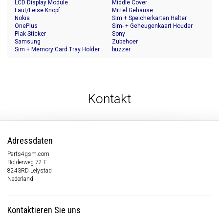
LCD Display Module
Middle Cover
Laut/Leise Knopf
Mittel Gehäuse
Nokia
Sim + Speicherkarten Halter
OnePlus
Sim- + Geheugenkaart Houder
Plak Sticker
Sony
Samsung
Zubehoer
Sim + Memory Card Tray Holder
buzzer
Kontakt
Adressdaten
Parts4gsm.com
Bolderweg 72 F
8243RD Lelystad
Nederland
Kontaktieren Sie uns