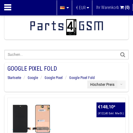
Ihr Warenkorb
(0)
€
EUR
GOOGLE PIXEL FOLD
Startseite
Google
Google Pixel
Google Pixel Fold
Höchster Preis
€148,10
*
(€122,40 Exkl. MwSt.)