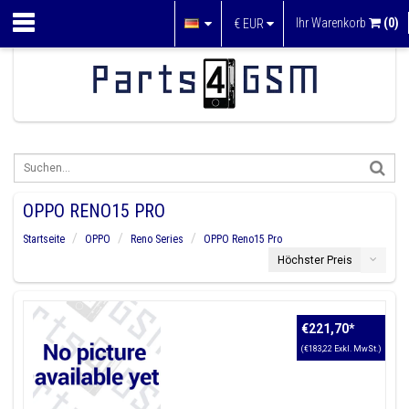
Ihr Warenkorb
(0)
€
EUR
OPPO RENO15 PRO
Startseite
OPPO
Reno Series
OPPO Reno15 Pro
Höchster Preis
€221,70
*
(€183,22 Exkl. MwSt.)