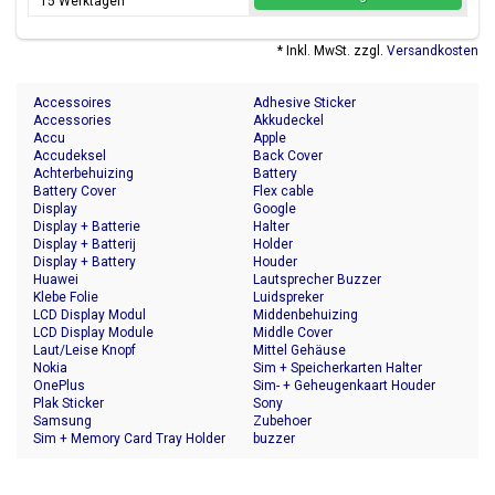
15 Werktagen
* Inkl. MwSt. zzgl.
Versandkosten
Accessoires
Adhesive Sticker
Accessories
Akkudeckel
Accu
Apple
Accudeksel
Back Cover
Achterbehuizing
Battery
Battery Cover
Flex cable
Display
Google
Display + Batterie
Halter
Display + Batterij
Holder
Display + Battery
Houder
Huawei
Lautsprecher Buzzer
Klebe Folie
Luidspreker
LCD Display Modul
Middenbehuizing
LCD Display Module
Middle Cover
Laut/Leise Knopf
Mittel Gehäuse
Nokia
Sim + Speicherkarten Halter
OnePlus
Sim- + Geheugenkaart Houder
Plak Sticker
Sony
Samsung
Zubehoer
Sim + Memory Card Tray Holder
buzzer