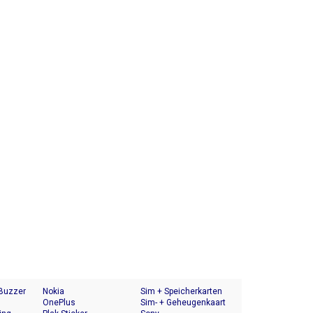
 Buzzer
Nokia
Sim + Speicherkarten
OnePlus
Halter
Sim- + Geheugenkaart