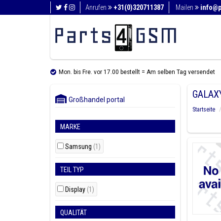
Anrufen
+31(0)320711387
Mailen
info@
Mon. bis Fre. vor 17.00 bestellt = Am selben Tag versendet
GALAXY
Großhandel portal
Startseite
MARKE
Samsung
(1)
TEIL TYP
Display
(1)
QUALITÄT