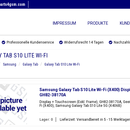
parts4gsm.com
IMPRESSUM
PRODUKTE
KUND
Professionelle Kundenservice
Widerrufsrecht 14 Tagen
Nachzahl
 TAB S10 LITE WI-FI
Samsung
Galaxy Tab
Galaxy Tab S10 Lite Wi-Fi
Samsung Galaxy Tab S10 Lite Wi-Fi (X400) Disp
GH82-38170A
Display + Touchscreen (Exkl. Frame), GH82-38170A, Geei
Fi (X400), Samsung Galaxy Tab S10 Lite 5G (X406B)
Lager: 0
Lieferzeit: Versandbereit in 5 - 15 Werktage