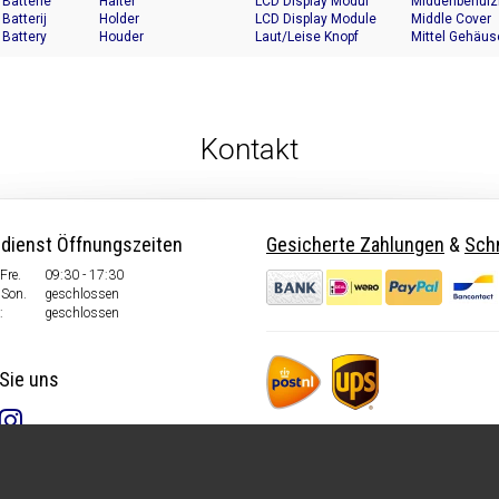
 Batterie
Halter
LCD Display Modul
Middenbehuiz
 Batterij
Holder
LCD Display Module
Middle Cover
 Battery
Houder
Laut/Leise Knopf
Mittel Gehäus
Kontakt
dienst Öffnungszeiten
Gesicherte Zahlungen
&
Schn
Fre.
09:30 - 17:30
Son.
geschlossen
:
geschlossen
Sie uns