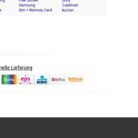
ing
Plak Sticker
Houder
Sony
Samsung
Zubehoer
e
Sim + Memory Card
buzzer
Tray Holder
elle Lieferung