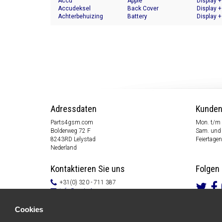
Accu
Apple
Display +
Accudeksel
Back Cover
Display +
Achterbehuizing
Battery
Display +
Adressdaten
Kunden
Parts4gsm.com
Mon. t/m 
Bolderweg 72 F
Sam. und 
8243RD Lelystad
Feiertagen
Nederland
Kontaktieren Sie uns
Folgen 
+31(0) 320 - 711 387
info@parts4gsm.com
Kontakt Formular
Cookies
Informationen