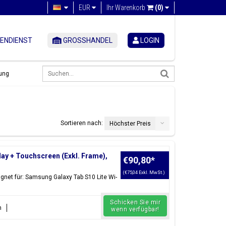
EUR
Ihr Warenkorb
(0)
ENDIENST
GROSSHANDEL
LOGIN
ung
Sortieren nach:
Höchster Preis
lay + Touchscreen (Exkl. Frame),
€90,80
*
(€75,04 Exkl. MwSt.)
gnet für: Samsung Galaxy Tab S10 Lite Wi-
Schicken Sie mir
n
wenn verfügbar!