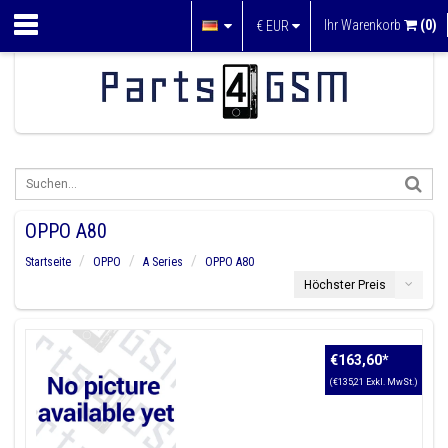
Ihr Warenkorb
(0)
€
EUR
OPPO A80
Startseite
OPPO
A Series
OPPO A80
Höchster Preis
€163,60
*
(€135,21 Exkl. MwSt.)