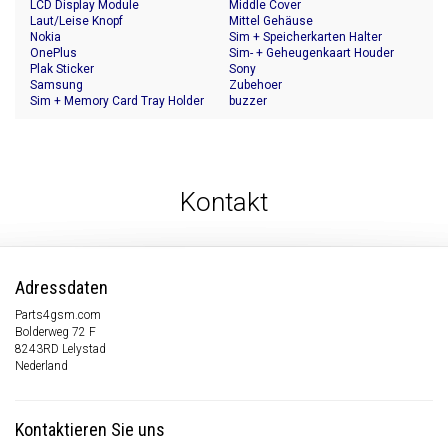
LCD Display Module
Middle Cover
Laut/Leise Knopf
Mittel Gehäuse
Nokia
Sim + Speicherkarten Halter
OnePlus
Sim- + Geheugenkaart Houder
Plak Sticker
Sony
Samsung
Zubehoer
Sim + Memory Card Tray Holder
buzzer
Kontakt
Adressdaten
Parts4gsm.com
Bolderweg 72 F
8243RD Lelystad
Nederland
Kontaktieren Sie uns