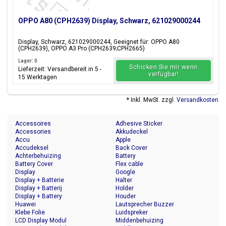
OPPO A80 (CPH2639) Display, Schwarz, 621029000244
Display, Schwarz, 621029000244, Geeignet für: OPPO A80
(CPH2639), OPPO A3 Pro (CPH2639;CPH2665)
Lager: 0
Schicken Sie mir wenn
Lieferzeit: Versandbereit in 5 -
verfügbar!
15 Werktagen
* Inkl. MwSt. zzgl.
Versandkosten
Accessoires
Adhesive Sticker
Accessories
Akkudeckel
Accu
Apple
Accudeksel
Back Cover
Achterbehuizing
Battery
Battery Cover
Flex cable
Display
Google
Display + Batterie
Halter
Display + Batterij
Holder
Display + Battery
Houder
Huawei
Lautsprecher Buzzer
Klebe Folie
Luidspreker
LCD Display Modul
Middenbehuizing