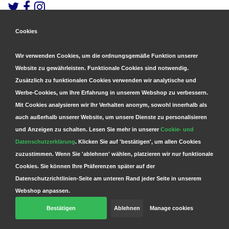
Cookies
Gesicherte Zahlungen
&
Schnelle Lieferung
Wir verwenden Cookies, um die ordnungsgemäße Funktion unserer
Website zu gewährleisten. Funktionale Cookies sind notwendig.
Zusätzlich zu funktionalen Cookies verwenden wir analytische und
Werbe-Cookies, um Ihre Erfahrung in unserem Webshop zu verbessern.
Mit Cookies analysieren wir Ihr Verhalten anonym, sowohl innerhalb als
auch außerhalb unserer Website, um unsere Dienste zu personalisieren
und Anzeigen zu schalten. Lesen Sie mehr in unserer
Cookie- und
Datenschutzerklärung
. Klicken Sie auf 'bestätigen', um allen Cookies
zuzustimmen. Wenn Sie 'ablehnen' wählen, platzieren wir nur funktionale
Cookies. Sie können Ihre Präferenzen später auf der
Datenschutzrichtlinien-Seite am unteren Rand jeder Seite in unserem
Webshop anpassen.
Bestätigen
Ablehnen
Manage cookies
© Copyright 2026 Parts4GSM - Design by
Webdinge.nl
Parts4GSM
word beoordeeld met
9,9
/
10
(
2541
Bewertungen) bij
Kiyoh.nl