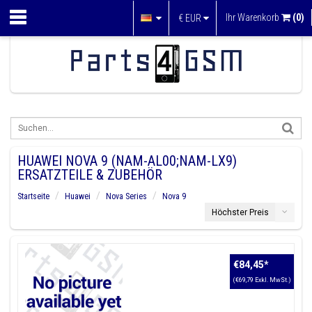
Ihr Warenkorb
(0)
€
EUR
HUAWEI NOVA 9 (NAM-AL00;NAM-LX9)
ERSATZTEILE & ZUBEHÖR
Startseite
Huawei
Nova Series
Nova 9
Höchster Preis
€84,45
*
(€69,79 Exkl. MwSt.)