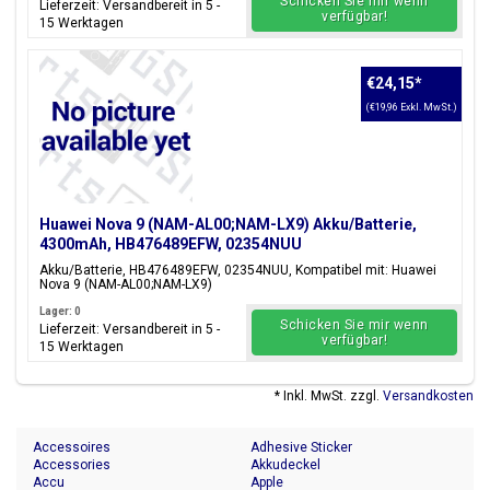
Schicken Sie mir wenn
Lieferzeit: Versandbereit in 5 -
verfügbar!
15 Werktagen
€24,15
*
(€19,96 Exkl. MwSt.)
Huawei Nova 9 (NAM-AL00;NAM-LX9) Akku/Batterie,
4300mAh, HB476489EFW, 02354NUU
Akku/Batterie, HB476489EFW, 02354NUU, Kompatibel mit: Huawei
Nova 9 (NAM-AL00;NAM-LX9)
Lager: 0
Schicken Sie mir wenn
Lieferzeit: Versandbereit in 5 -
verfügbar!
15 Werktagen
* Inkl. MwSt. zzgl.
Versandkosten
Accessoires
Adhesive Sticker
Accessories
Akkudeckel
Accu
Apple