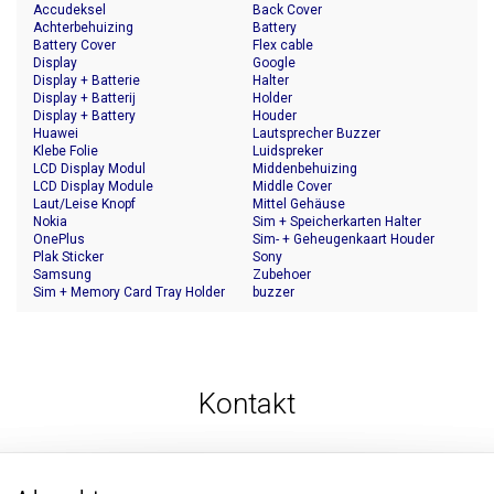
Accudeksel
Back Cover
Achterbehuizing
Battery
Battery Cover
Flex cable
Display
Google
Display + Batterie
Halter
Display + Batterij
Holder
Display + Battery
Houder
Huawei
Lautsprecher Buzzer
Klebe Folie
Luidspreker
LCD Display Modul
Middenbehuizing
LCD Display Module
Middle Cover
Laut/Leise Knopf
Mittel Gehäuse
Nokia
Sim + Speicherkarten Halter
OnePlus
Sim- + Geheugenkaart Houder
Plak Sticker
Sony
Samsung
Zubehoer
Sim + Memory Card Tray Holder
buzzer
Kontakt