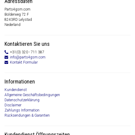
Adressdaten
Parts4gsm.com
Bolderweg 72 F
8243RD Lelystad
Nederland
Kontaktieren Sie uns
+31(0) 320 - 711 387
info@parts4gsm.com
Kontakt Formular
Informationen
Kundendienst
Allgemeine Geschäftsbedingungen
Datenschutzerklärung
Disclaimer
Zahlungs Information
Rücksendungen & Garantien
Kundendienst Öffnungszeiten