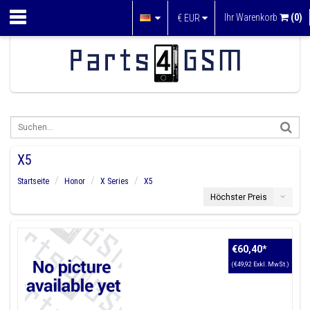
Ihr Warenkorb
(0)
€
EUR
X5
Startseite
Honor
X Series
X5
Höchster Preis
€60,40
*
(€49,92 Exkl. MwSt.)