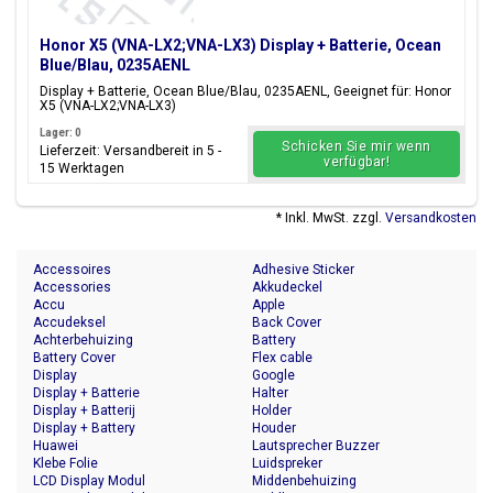
Honor X5 (VNA-LX2;VNA-LX3) Display + Batterie, Ocean
Blue/Blau, 0235AENL
Display + Batterie, Ocean Blue/Blau, 0235AENL, Geeignet für: Honor
X5 (VNA-LX2;VNA-LX3)
Lager: 0
Schicken Sie mir wenn
Lieferzeit: Versandbereit in 5 -
verfügbar!
15 Werktagen
* Inkl. MwSt. zzgl.
Versandkosten
Accessoires
Adhesive Sticker
Accessories
Akkudeckel
Accu
Apple
Accudeksel
Back Cover
Achterbehuizing
Battery
Battery Cover
Flex cable
Display
Google
Display + Batterie
Halter
Display + Batterij
Holder
Display + Battery
Houder
Huawei
Lautsprecher Buzzer
Klebe Folie
Luidspreker
LCD Display Modul
Middenbehuizing