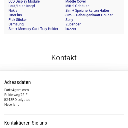
LCD Display Module
Middle Cover
Laut/Leise Knopf
Mittel Gehäuse
Nokia
Sim + Speicherkarten Halter
OnePlus
Sim- + Geheugenkaart Houder
Plak Sticker
Sony
Samsung
Zubehoer
Sim + Memory Card Tray Holder
buzzer
Kontakt
Adressdaten
Parts4gsm.com
Bolderweg 72 F
8243RD Lelystad
Nederland
Kontaktieren Sie uns