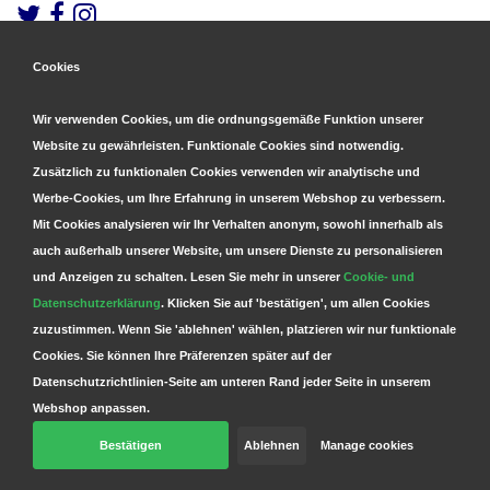
Cookies
Gesicherte Zahlungen
&
Schnelle Lieferung
Wir verwenden Cookies, um die ordnungsgemäße Funktion unserer
Website zu gewährleisten. Funktionale Cookies sind notwendig.
Zusätzlich zu funktionalen Cookies verwenden wir analytische und
Werbe-Cookies, um Ihre Erfahrung in unserem Webshop zu verbessern.
Mit Cookies analysieren wir Ihr Verhalten anonym, sowohl innerhalb als
auch außerhalb unserer Website, um unsere Dienste zu personalisieren
und Anzeigen zu schalten. Lesen Sie mehr in unserer
Cookie- und
Datenschutzerklärung
. Klicken Sie auf 'bestätigen', um allen Cookies
zuzustimmen. Wenn Sie 'ablehnen' wählen, platzieren wir nur funktionale
Cookies. Sie können Ihre Präferenzen später auf der
Datenschutzrichtlinien-Seite am unteren Rand jeder Seite in unserem
Webshop anpassen.
Bestätigen
Ablehnen
Manage cookies
© Copyright 2026 Parts4GSM - Design by
Webdinge.nl
Parts4GSM
word beoordeeld met
9,9
/
10
(
2541
Bewertungen) bij
Kiyoh.nl