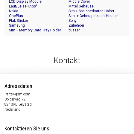
LCD Display Module
Middle Cover
Laut/Leise Knopf
Mittel Gehäuse
Nokia
Sim + Speicherkarten Halter
OnePlus
Sim- + Geheugenkaart Houder
Plak Sticker
Sony
Samsung
Zubehoer
Sim + Memory Card Tray Holder
buzzer
Kontakt
Adressdaten
Parts4gsm.com
Bolderweg 72 F
8243RD Lelystad
Nederland
Kontaktieren Sie uns