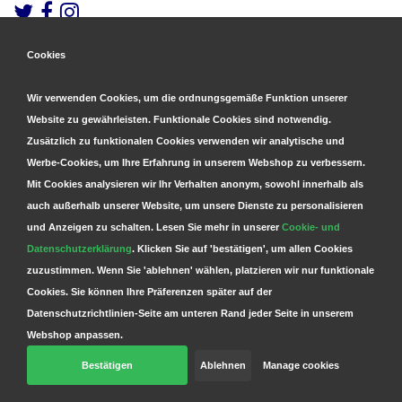
Cookies
Gesicherte Zahlungen
&
Schnelle Lieferung
Wir verwenden Cookies, um die ordnungsgemäße Funktion unserer
Website zu gewährleisten. Funktionale Cookies sind notwendig.
Zusätzlich zu funktionalen Cookies verwenden wir analytische und
Werbe-Cookies, um Ihre Erfahrung in unserem Webshop zu verbessern.
Mit Cookies analysieren wir Ihr Verhalten anonym, sowohl innerhalb als
auch außerhalb unserer Website, um unsere Dienste zu personalisieren
und Anzeigen zu schalten. Lesen Sie mehr in unserer
Cookie- und
Datenschutzerklärung
. Klicken Sie auf 'bestätigen', um allen Cookies
zuzustimmen. Wenn Sie 'ablehnen' wählen, platzieren wir nur funktionale
Cookies. Sie können Ihre Präferenzen später auf der
Datenschutzrichtlinien-Seite am unteren Rand jeder Seite in unserem
Webshop anpassen.
Bestätigen
Ablehnen
Manage cookies
© Copyright 2026 Parts4GSM - Design by
Webdinge.nl
Parts4GSM
word beoordeeld met
9,9
/
10
(
2541
Bewertungen) bij
Kiyoh.nl