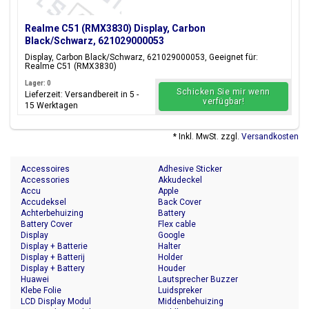
Realme C51 (RMX3830) Display, Carbon
Black/Schwarz, 621029000053
Display, Carbon Black/Schwarz, 621029000053, Geeignet für:
Realme C51 (RMX3830)
Lager: 0
Schicken Sie mir wenn
Lieferzeit: Versandbereit in 5 -
verfügbar!
15 Werktagen
* Inkl. MwSt. zzgl.
Versandkosten
Accessoires
Adhesive Sticker
Accessories
Akkudeckel
Accu
Apple
Accudeksel
Back Cover
Achterbehuizing
Battery
Battery Cover
Flex cable
Display
Google
Display + Batterie
Halter
Display + Batterij
Holder
Display + Battery
Houder
Huawei
Lautsprecher Buzzer
Klebe Folie
Luidspreker
LCD Display Modul
Middenbehuizing