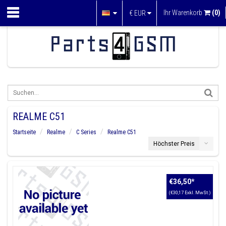
Ihr Warenkorb
(0)
€
EUR
REALME C51
Startseite
Realme
C Series
Realme C51
Höchster Preis
€36,50
*
(€30,17 Exkl. MwSt.)