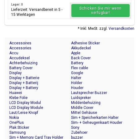
Lager: 0
Schicken Sie mir wenn
Lieferzeit: Versandbereit in 5 -
verfügbar!
15 Werktagen
* Inkl. MwSt. zzgl.
Versandkosten
Accessoires
Adhesive Sticker
Accessories
Akkudeckel
Accu
Apple
Accudeksel
Back Cover
Achterbehuizing
Battery
Battery Cover
Flex cable
Display
Google
Display + Batterie
Halter
Display + Batterij
Holder
Display + Battery
Houder
Huawei
Lautsprecher Buzzer
Klebe Folie
Luidspreker
LCD Display Modul
Middenbehuizing
LCD Display Module
Middle Cover
Laut/Leise Knopf
Mittel Gehäuse
Nokia
Sim + Speicherkarten Halter
OnePlus
Sim- + Geheugenkaart Houder
Plak Sticker
Sony
Samsung
Zubehoer
Sim + Memory Card Tray Holder
buzzer