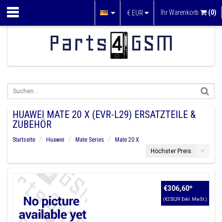
Ihr Warenkorb
(0)
€
EUR
HUAWEI MATE 20 X (EVR-L29) ERSATZTEILE &
ZUBEHÖR
Startseite
Huawei
Mate Series
Mate 20 X
Höchster Preis
€306,60
*
(€253,39 Exkl. MwSt.)