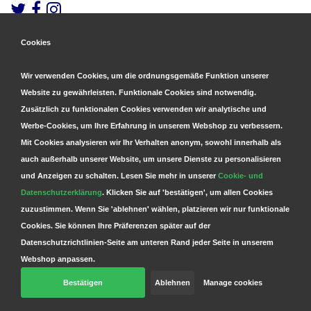
Cookies
Gesicherte Zahlungen
&
Schnelle Lieferung
Wir verwenden Cookies, um die ordnungsgemäße Funktion unserer
Website zu gewährleisten. Funktionale Cookies sind notwendig.
Zusätzlich zu funktionalen Cookies verwenden wir analytische und
Werbe-Cookies, um Ihre Erfahrung in unserem Webshop zu verbessern.
Mit Cookies analysieren wir Ihr Verhalten anonym, sowohl innerhalb als
auch außerhalb unserer Website, um unsere Dienste zu personalisieren
und Anzeigen zu schalten. Lesen Sie mehr in unserer
Cookie- und
Datenschutzerklärung
. Klicken Sie auf 'bestätigen', um allen Cookies
zuzustimmen. Wenn Sie 'ablehnen' wählen, platzieren wir nur funktionale
Cookies. Sie können Ihre Präferenzen später auf der
Datenschutzrichtlinien-Seite am unteren Rand jeder Seite in unserem
Webshop anpassen.
Bestätigen
Ablehnen
Manage cookies
© Copyright 2026 Parts4GSM - Design by
Webdinge.nl
Parts4GSM
word beoordeeld met
9,9
/
10
(
2541
Bewertungen) bij
Kiyoh.nl