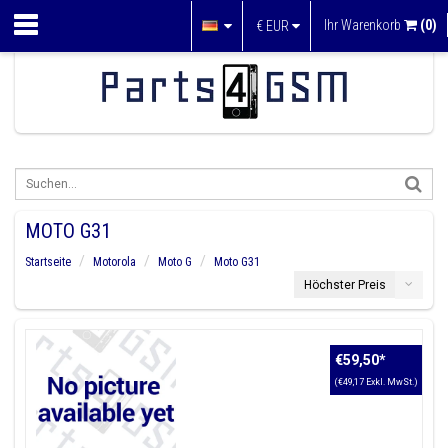
Ihr Warenkorb
(0)
€
EUR
MOTO G31
Startseite
Motorola
Moto G
Moto G31
Höchster Preis
€59,50
*
(€49,17 Exkl. MwSt.)