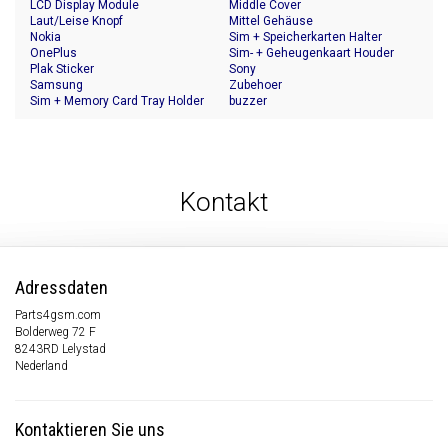
LCD Display Module
Middle Cover
Laut/Leise Knopf
Mittel Gehäuse
Nokia
Sim + Speicherkarten Halter
OnePlus
Sim- + Geheugenkaart Houder
Plak Sticker
Sony
Samsung
Zubehoer
Sim + Memory Card Tray Holder
buzzer
Kontakt
Adressdaten
Parts4gsm.com
Bolderweg 72 F
8243RD Lelystad
Nederland
Kontaktieren Sie uns