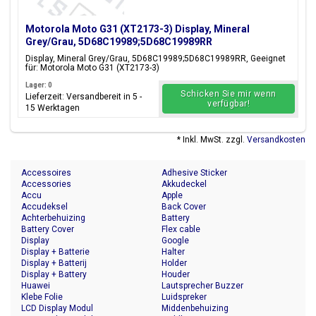
Motorola Moto G31 (XT2173-3) Display, Mineral
Grey/Grau, 5D68C19989;5D68C19989RR
Display, Mineral Grey/Grau, 5D68C19989;5D68C19989RR, Geeignet
für: Motorola Moto G31 (XT2173-3)
Lager: 0
Schicken Sie mir wenn
Lieferzeit: Versandbereit in 5 -
verfügbar!
15 Werktagen
* Inkl. MwSt. zzgl.
Versandkosten
Accessoires
Adhesive Sticker
Accessories
Akkudeckel
Accu
Apple
Accudeksel
Back Cover
Achterbehuizing
Battery
Battery Cover
Flex cable
Display
Google
Display + Batterie
Halter
Display + Batterij
Holder
Display + Battery
Houder
Huawei
Lautsprecher Buzzer
Klebe Folie
Luidspreker
LCD Display Modul
Middenbehuizing