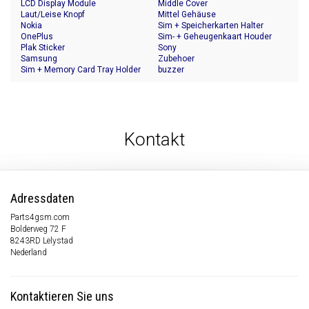
LCD Display Module
Middle Cover
Laut/Leise Knopf
Mittel Gehäuse
Nokia
Sim + Speicherkarten Halter
OnePlus
Sim- + Geheugenkaart Houder
Plak Sticker
Sony
Samsung
Zubehoer
Sim + Memory Card Tray Holder
buzzer
Kontakt
Adressdaten
Parts4gsm.com
Bolderweg 72 F
8243RD Lelystad
Nederland
Kontaktieren Sie uns