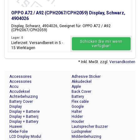
OPPO A72 / A92 (CPH2067/CPH2059) Display, Schwarz,
4904026
Display, Schwarz, 4904026, Geeignet für: OPPO A72 / A92
(CPH2067/CPH2059)
Lager: 0
Schicken Sie mir wenn
Lieferzeit: Versandbereit in 5 -
verfügbar!
15 Werktagen
* Inkl. MwSt. zzgl.
Versandkosten
Accessoires
Adhesive Sticker
Accessories
Akkudeckel
Accu
Apple
Accudeksel
Back Cover
Achterbehuizing
Battery
Battery Cover
Flex cable
Display
Google
Display + Batterie
Halter
Display + Batterij
Holder
Display + Battery
Houder
Huawei
Lautsprecher Buzzer
Klebe Folie
Luidspreker
LCD Display Modul
Middenbehuizing