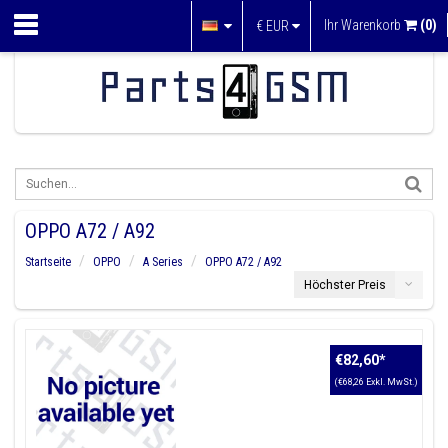
Ihr Warenkorb
(0)
€
EUR
OPPO A72 / A92
Startseite
OPPO
A Series
OPPO A72 / A92
Höchster Preis
€82,60
*
(€68,26 Exkl. MwSt.)