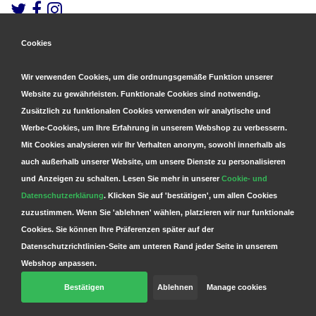
Cookies
Gesicherte Zahlungen
&
Schnelle Lieferung
Wir verwenden Cookies, um die ordnungsgemäße Funktion unserer
Website zu gewährleisten. Funktionale Cookies sind notwendig.
Zusätzlich zu funktionalen Cookies verwenden wir analytische und
Werbe-Cookies, um Ihre Erfahrung in unserem Webshop zu verbessern.
Mit Cookies analysieren wir Ihr Verhalten anonym, sowohl innerhalb als
auch außerhalb unserer Website, um unsere Dienste zu personalisieren
und Anzeigen zu schalten. Lesen Sie mehr in unserer
Cookie- und
Datenschutzerklärung
. Klicken Sie auf 'bestätigen', um allen Cookies
zuzustimmen. Wenn Sie 'ablehnen' wählen, platzieren wir nur funktionale
Cookies. Sie können Ihre Präferenzen später auf der
Datenschutzrichtlinien-Seite am unteren Rand jeder Seite in unserem
Webshop anpassen.
Bestätigen
Ablehnen
Manage cookies
© Copyright 2026 Parts4GSM - Design by
Webdinge.nl
Parts4GSM
word beoordeeld met
9,9
/
10
(
2541
Bewertungen) bij
Kiyoh.nl