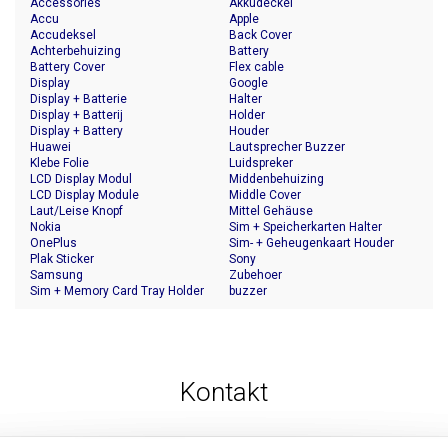
Accessories
Akkudeckel
Accu
Apple
Accudeksel
Back Cover
Achterbehuizing
Battery
Battery Cover
Flex cable
Display
Google
Display + Batterie
Halter
Display + Batterij
Holder
Display + Battery
Houder
Huawei
Lautsprecher Buzzer
Klebe Folie
Luidspreker
LCD Display Modul
Middenbehuizing
LCD Display Module
Middle Cover
Laut/Leise Knopf
Mittel Gehäuse
Nokia
Sim + Speicherkarten Halter
OnePlus
Sim- + Geheugenkaart Houder
Plak Sticker
Sony
Samsung
Zubehoer
Sim + Memory Card Tray Holder
buzzer
Kontakt