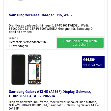
Samsung Wireless Charger Trio, Weiß
Drahtloses Ladegerät (hinlegen), EP-P6300TWEGEU, Weiß,
8806090706219;EP-P6300TWEGEU, Geeignet für: Samsung Qi
certified devices
Lager: 0
Schicken Sie mir wenn
Lieferzeit: Versandbereit in 5 -
verfügbar!
15 Werktagen
€44,50
*
(€36,78 Exkl. MwSt.)
Samsung Galaxy A13 4G (A135F) Display, Schwarz,
GH82-28508A;GH82-28653A
Display, Schwarz, Incl. frame, receiver/ear speaker, side buttons,
GH82-28508A;GH82-28653A, Geeignet für: Samsung Galaxy A13 4G
(A135F)