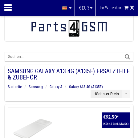
Ihr Warenkorb
(0)
€
EUR
SAMSUNG GALAXY A13 4G (A135F) ERSATZTEILE
& ZUBEHÖR
Startseite
Samsung
Galaxy A
Galaxy A13 4G (A135F)
Höchster Preis
€92,50
*
(€76,45 Exkl. MwSt.)