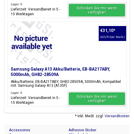
Lager: 0
Schicken Sie mir wenn
Lieferzeit: Versandbereit in 5 -
verfügbar!
15 Werktagen
€31,10
*
(€25,70 Exkl. MwSt.)
Samsung Galaxy A13 Akku/Batterie, EB-BA217ABY,
5000mAh, GH82-28509A
Akku/Batterie, EB-BA217ABY, GH82-28509A, 5000mAh, Kompatibel
mit: Samsung Galaxy A13 (A135F)
Lager: 0
Schicken Sie mir wenn
Lieferzeit: Versandbereit in 5 -
verfügbar!
15 Werktagen
* Inkl. MwSt. zzgl.
Versandkosten
Accessoires
Adhesive Sticker