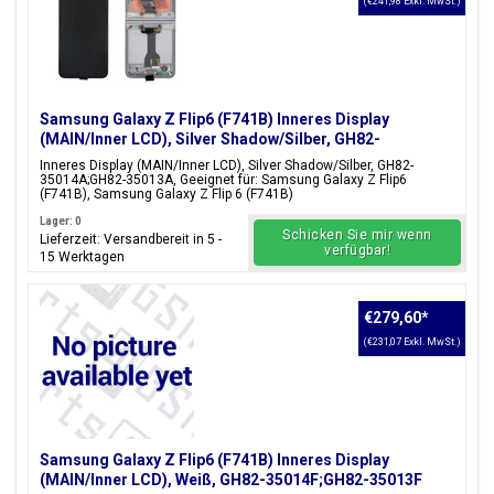
(€241,98 Exkl. MwSt.)
Samsung Galaxy Z Flip6 (F741B) Inneres Display
(MAIN/Inner LCD), Silver Shadow/Silber, GH82-
35014A;GH82-35013A
Inneres Display (MAIN/Inner LCD), Silver Shadow/Silber, GH82-
35014A;GH82-35013A, Geeignet für: Samsung Galaxy Z Flip6
(F741B), Samsung Galaxy Z Flip 6 (F741B)
Lager: 0
Schicken Sie mir wenn
Lieferzeit: Versandbereit in 5 -
verfügbar!
15 Werktagen
€279,60
*
(€231,07 Exkl. MwSt.)
Samsung Galaxy Z Flip6 (F741B) Inneres Display
(MAIN/Inner LCD), Weiß, GH82-35014F;GH82-35013F