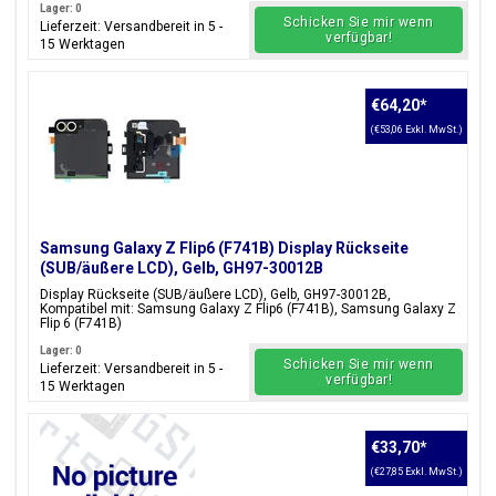
Lager: 0
Schicken Sie mir wenn
Lieferzeit: Versandbereit in 5 -
verfügbar!
15 Werktagen
€64,20
*
(€53,06 Exkl. MwSt.)
Samsung Galaxy Z Flip6 (F741B) Display Rückseite
(SUB/äußere LCD), Gelb, GH97-30012B
Display Rückseite (SUB/äußere LCD), Gelb, GH97-30012B,
Kompatibel mit: Samsung Galaxy Z Flip6 (F741B), Samsung Galaxy Z
Flip 6 (F741B)
Lager: 0
Schicken Sie mir wenn
Lieferzeit: Versandbereit in 5 -
verfügbar!
15 Werktagen
€33,70
*
(€27,85 Exkl. MwSt.)