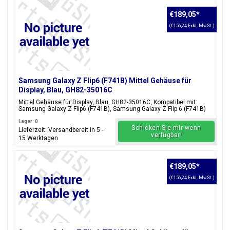
€189,05
*
(€156,24 Exkl. MwSt.)
Samsung Galaxy Z Flip6 (F741B) Mittel Gehäuse für
Display, Blau, GH82-35016C
Mittel Gehäuse für Display, Blau, GH82-35016C, Kompatibel mit:
Samsung Galaxy Z Flip6 (F741B), Samsung Galaxy Z Flip 6 (F741B)
Lager: 0
Schicken Sie mir wenn
Lieferzeit: Versandbereit in 5 -
verfügbar!
15 Werktagen
€189,05
*
(€156,24 Exkl. MwSt.)