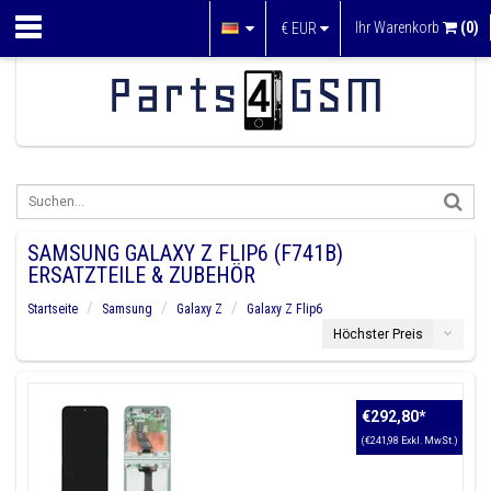
Ihr Warenkorb
(0)
€
EUR
SAMSUNG GALAXY Z FLIP6 (F741B)
ERSATZTEILE & ZUBEHÖR
Startseite
Samsung
Galaxy Z
Galaxy Z Flip6
Höchster Preis
€292,80
*
(€241,98 Exkl. MwSt.)