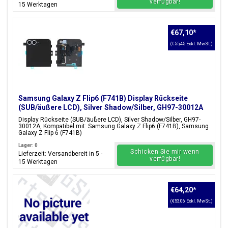
verfügbar!
15 Werktagen
€67,10
*
(€55,45 Exkl. MwSt.)
Samsung Galaxy Z Flip6 (F741B) Display Rückseite
(SUB/äußere LCD), Silver Shadow/Silber, GH97-30012A
Display Rückseite (SUB/äußere LCD), Silver Shadow/Silber, GH97-
30012A, Kompatibel mit: Samsung Galaxy Z Flip6 (F741B), Samsung
Galaxy Z Flip 6 (F741B)
Lager: 0
Schicken Sie mir wenn
Lieferzeit: Versandbereit in 5 -
verfügbar!
15 Werktagen
€64,20
*
(€53,06 Exkl. MwSt.)