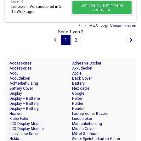
Lager: 0
Schicken Sie mir wenn
Lieferzeit: Versandbereit in 5 -
verfügbar!
15 Werktagen
* Inkl. MwSt. zzgl.
Versandkosten
Seite 1 von 2
1
2
Accessoires
Adhesive Sticker
Accessories
Akkudeckel
Accu
Apple
Accudeksel
Back Cover
Achterbehuizing
Battery
Battery Cover
Flex cable
Display
Google
Display + Batterie
Halter
Display + Batterij
Holder
Display + Battery
Houder
Huawei
Lautsprecher Buzzer
Klebe Folie
Luidspreker
LCD Display Modul
Middenbehuizing
LCD Display Module
Middle Cover
Laut/Leise Knopf
Mittel Gehäuse
Nokia
Sim + Speicherkarten Halter