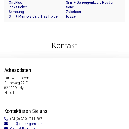
OnePlus
Sim- + Geheugenkaart Houder
Plak Sticker
Sony
Samsung
Zubehoer
Sim + Memory Card Tray Holder
buzzer
Kontakt
Adressdaten
Parts4gsm.com
Bolderweg 72 F
8243RD Lelystad
Nederland
Kontaktieren Sie uns
+31(0) 320 - 711 387
info@parts4gsm.com
Kontakt Formular