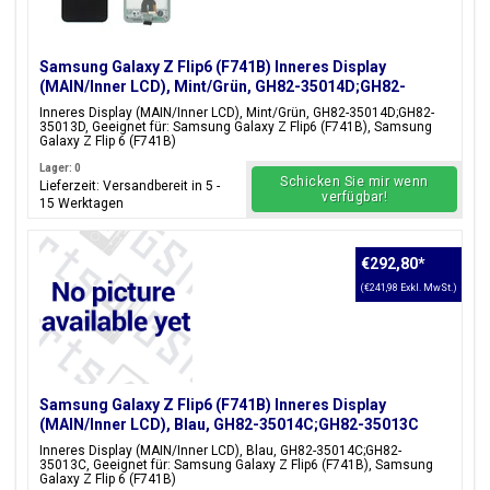
Samsung Galaxy Z Flip6 (F741B) Inneres Display
(MAIN/Inner LCD), Mint/Grün, GH82-35014D;GH82-
35013D
Inneres Display (MAIN/Inner LCD), Mint/Grün, GH82-35014D;GH82-
35013D, Geeignet für: Samsung Galaxy Z Flip6 (F741B), Samsung
Galaxy Z Flip 6 (F741B)
Lager: 0
Schicken Sie mir wenn
Lieferzeit: Versandbereit in 5 -
verfügbar!
15 Werktagen
€292,80
*
(€241,98 Exkl. MwSt.)
Samsung Galaxy Z Flip6 (F741B) Inneres Display
(MAIN/Inner LCD), Blau, GH82-35014C;GH82-35013C
Inneres Display (MAIN/Inner LCD), Blau, GH82-35014C;GH82-
35013C, Geeignet für: Samsung Galaxy Z Flip6 (F741B), Samsung
Galaxy Z Flip 6 (F741B)