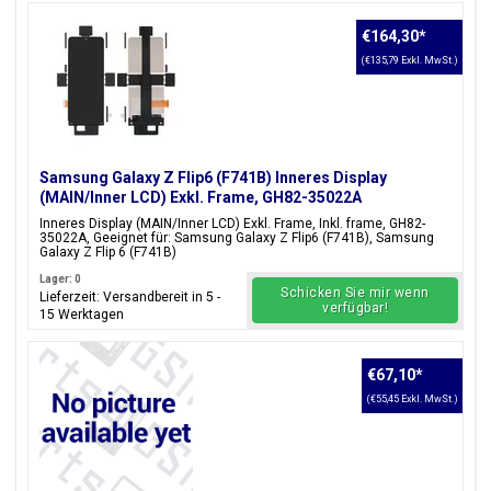
€164,30
*
(€135,79 Exkl. MwSt.)
Samsung Galaxy Z Flip6 (F741B) Inneres Display
(MAIN/Inner LCD) Exkl. Frame, GH82-35022A
Inneres Display (MAIN/Inner LCD) Exkl. Frame, Inkl. frame, GH82-
35022A, Geeignet für: Samsung Galaxy Z Flip6 (F741B), Samsung
Galaxy Z Flip 6 (F741B)
Lager: 0
Schicken Sie mir wenn
Lieferzeit: Versandbereit in 5 -
verfügbar!
15 Werktagen
€67,10
*
(€55,45 Exkl. MwSt.)