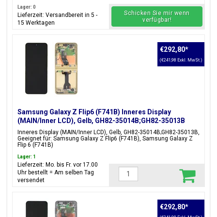
Lager: 0
Schicken Sie mir wenn
Lieferzeit: Versandbereit in 5 -
verfügbar!
15 Werktagen
€292,80
*
(€241,98 Exkl. MwSt.)
Samsung Galaxy Z Flip6 (F741B) Inneres Display
(MAIN/Inner LCD), Gelb, GH82-35014B;GH82-35013B
Inneres Display (MAIN/Inner LCD), Gelb, GH82-35014B;GH82-35013B,
Geeignet für: Samsung Galaxy Z Flip6 (F741B), Samsung Galaxy Z
Flip 6 (F741B)
Lager: 1
Lieferzeit: Mo. bis Fr. vor 17.00
Uhr bestellt = Am selben Tag
versendet
€292,80
*