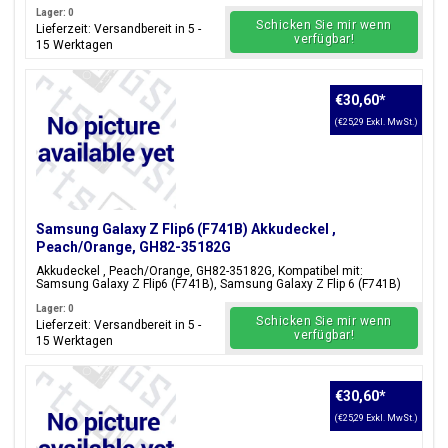
Lager: 0
Schicken Sie mir wenn
Lieferzeit: Versandbereit in 5 -
verfügbar!
15 Werktagen
€30,60
*
(€25,29 Exkl. MwSt.)
Samsung Galaxy Z Flip6 (F741B) Akkudeckel ,
Peach/Orange, GH82-35182G
Akkudeckel , Peach/Orange, GH82-35182G, Kompatibel mit:
Samsung Galaxy Z Flip6 (F741B), Samsung Galaxy Z Flip 6 (F741B)
Lager: 0
Schicken Sie mir wenn
Lieferzeit: Versandbereit in 5 -
verfügbar!
15 Werktagen
€30,60
*
(€25,29 Exkl. MwSt.)