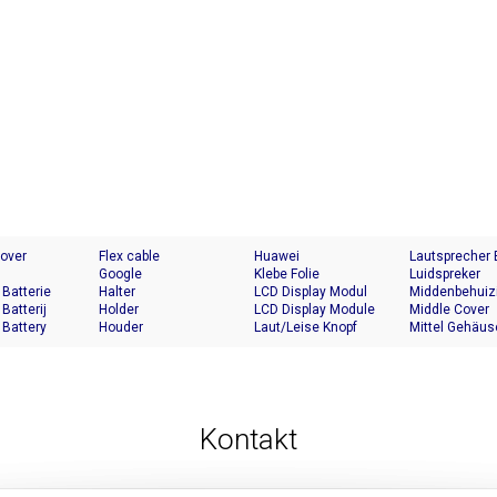
Cover
Flex cable
Huawei
Lautsprecher
Google
Klebe Folie
Luidspreker
 Batterie
Halter
LCD Display Modul
Middenbehuiz
 Batterij
Holder
LCD Display Module
Middle Cover
 Battery
Houder
Laut/Leise Knopf
Mittel Gehäus
Kontakt