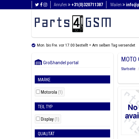
Anrufen
+31(0)320711387
Mailen
info@
Mon. bis Fre. vor 17.00 bestellt = Am selben Tag versendet
MOTO 
Großhandel portal
Startseite
MARKE
Motorola
(1)
TEIL TYP
Display
(1)
QUALITÄT