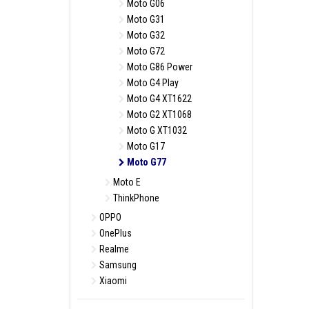
Moto G06
Moto G31
Moto G32
Moto G72
Moto G86 Power
Moto G4 Play
Moto G4 XT1622
Moto G2 XT1068
Moto G XT1032
Moto G17
Moto G77
Moto E
ThinkPhone
OPPO
OnePlus
Realme
Samsung
Xiaomi