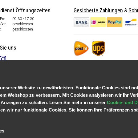
dienst Öffnungszeiten
Gesicherte Zahlungen
&
Schn
Fre.
09:30 - 17:30
Son.
geschlossen
:
geschlossen
Sie uns
serer Website zu gewährleisten. Funktionale Cookies sind not
em Webshop zu verbessern. Mit Cookies analysieren wir Ihr Ver
 Anzeigen zu schalten. Lesen Sie mehr in unserer
Cookie- und D
n wir nur funktionale Cookies. Sie können Ihre Präferenzen spä
es
© Copyright 2026 Parts4GSM - Design by
Webdinge.nl