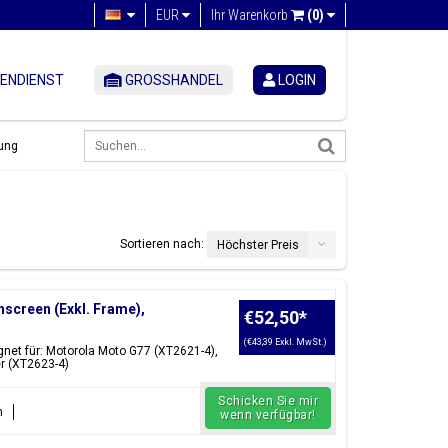
EUR
Ihr Warenkorb
(0)
ENDIENST
GROSSHANDEL
LOGIN
ung
Sortieren nach:
Höchster Preis
screen (Exkl. Frame),
€52,50
*
(€43,39 Exkl. MwSt.)
net für: Motorola Moto G77 (XT2621-4),
r (XT2623-4)
Schicken Sie mir
n
wenn verfügbar!