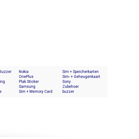
 Buzzer
Nokia
Sim + Speicherkarten
OnePlus
Halter
Sim- + Geheugenkaart
ing
Plak Sticker
Houder
Sony
Samsung
Zubehoer
e
Sim + Memory Card
buzzer
Tray Holder