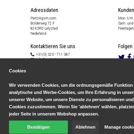
Adressdaten
Kunden
Parts4gsm.com
Mon. t/m 
Bolderweg 72 F
Sam. und 
8243RD Lelystad
Feiertagen
Nederland
Kontaktieren Sie uns
Folgen 
+31(0) 320 - 711 387
info@parts4gsm.com
Kontakt Formular
Cookies
Informationen
Wir verwenden Cookies, um die ordnungsgemäße Funktion un
Kundendienst
Allgemeine Geschäftsbedingungen
analytische und Werbe-Cookies, um Ihre Erfahrung in unser
Datenschutzerklärung
unserer Website, um unsere Dienste zu personalisieren und
Disclaimer
Zahlungs Information
Cookies zuzustimmen. Wenn Sie 'ablehnen' wählen, platziere
Rücksendungen & Garantien
jeder Seite in unserem Webshop anpassen.
Bestätigen
Ablehnen
Manage cooki