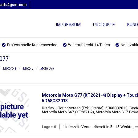
parts4gsm.com
IMPRESSUM
PRODUKTE
KUND
Professionelle Kundenservice
Widerrufsrecht 14 Tagen
Nachzahl
G77
Motorola
Moto G
Moto G77
Motorola Moto G77 (XT2621-4) Display + Touch
5D68C32013
Display + Touchscreen (Exkl. Frame), 5D68C32013, Geeig
Motorola Moto G67 (XT2621-2), Motorola Moto G17 Powe
Lager: 0
Lieferzeit: Versandbereit in 5 - 15 Werktage