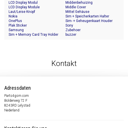
LCD Display Modul
Middenbehuizing
LCD Display Module
Middle Cover
Laut/Leise Knopf
Mittel Gehäuse
Nokia
Sim + Speicherkarten Halter
OnePlus
Sim- + Geheugenkaart Houder
Plak Sticker
Sony
Samsung
Zubehoer
Sim + Memory Card Tray Holder
buzzer
Kontakt
Adressdaten
Parts4gsm.com
Bolderweg 72 F
8243RD Lelystad
Nederland