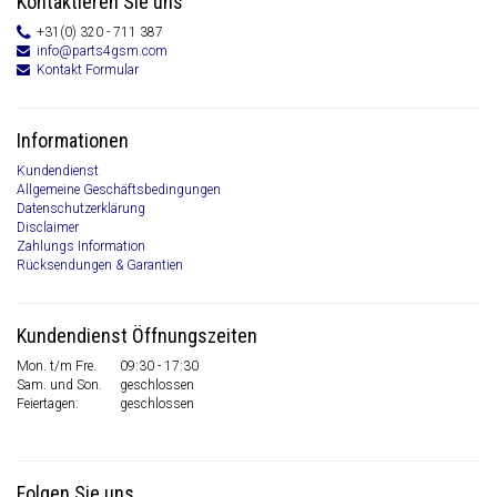
Kontaktieren Sie uns
+31(0) 320 - 711 387
info@parts4gsm.com
Kontakt Formular
Informationen
Kundendienst
Allgemeine Geschäftsbedingungen
Datenschutzerklärung
Disclaimer
Zahlungs Information
Rücksendungen & Garantien
Kundendienst Öffnungszeiten
Mon. t/m Fre.
09:30 - 17:30
Sam. und Son.
geschlossen
Feiertagen:
geschlossen
Folgen Sie uns