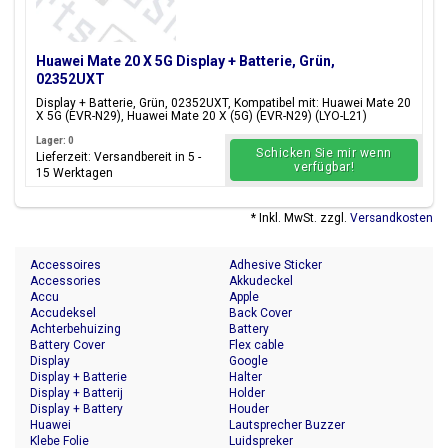
Huawei Mate 20 X 5G Display + Batterie, Grün,
02352UXT
Display + Batterie, Grün, 02352UXT, Kompatibel mit: Huawei Mate 20
X 5G (EVR-N29), Huawei Mate 20 X (5G) (EVR-N29) (LYO-L21)
Lager: 0
Schicken Sie mir wenn
Lieferzeit: Versandbereit in 5 -
verfügbar!
15 Werktagen
* Inkl. MwSt. zzgl.
Versandkosten
Accessoires
Adhesive Sticker
Accessories
Akkudeckel
Accu
Apple
Accudeksel
Back Cover
Achterbehuizing
Battery
Battery Cover
Flex cable
Display
Google
Display + Batterie
Halter
Display + Batterij
Holder
Display + Battery
Houder
Huawei
Lautsprecher Buzzer
Klebe Folie
Luidspreker