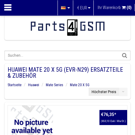
Ihr Warenkorb
(0)
€
EUR
HUAWEI MATE 20 X 5G (EVR-N29) ERSATZTEILE
& ZUBEHÖR
Startseite
Huawei
Mate Series
Mate 20 X 5G
Höchster Preis
€76,35
*
(€63,10 Exkl. MwSt.)