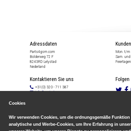
Adressdaten
Kunden
Parts4gsm.com
Mon. t/m 
Bolderweg 72 F
Sam. und 
8243RD Lelystad
Feiertagen
Nederland
Kontaktieren Sie uns
Folgen 
+31(0) 320 - 711 387
info@parts4gsm.com
Kontakt Formular
Cookies
Informationen
Wir verwenden Cookies, um die ordnungsgemäße Funktion un
Kundendienst
Allgemeine Geschäftsbedingungen
analytische und Werbe-Cookies, um Ihre Erfahrung in unser
Datenschutzerklärung