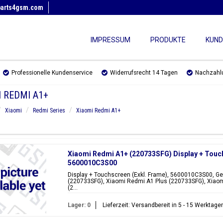
parts4gsm.com
IMPRESSUM
PRODUKTE
KUND
Professionelle Kundenservice
Widerrufsrecht 14 Tagen
Nachzahl
 REDMI A1+
Xiaomi
Redmi Series
Xiaomi Redmi A1+
Xiaomi Redmi A1+ (220733SFG) Display + Touch
5600010C3S00
Display + Touchscreen (Exkl. Frame), 5600010C3S00, Ge
(220733SFG), Xiaomi Redmi A1 Plus (220733SFG), Xiao
(2...
Lager: 0
Lieferzeit: Versandbereit in 5 - 15 Werktage