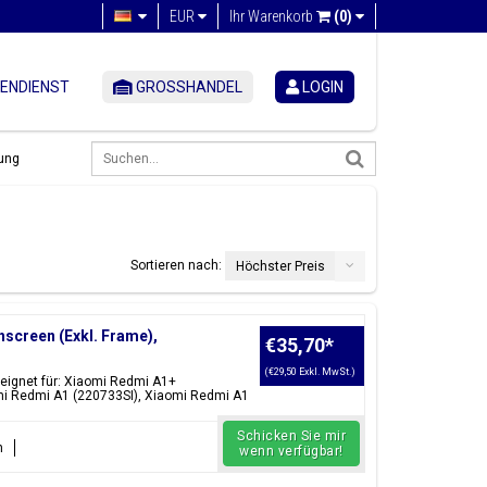
EUR
Ihr Warenkorb
(0)
ENDIENST
GROSSHANDEL
LOGIN
ung
Sortieren nach:
Höchster Preis
screen (Exkl. Frame),
€35,70
*
(€29,50 Exkl. MwSt.)
eignet für: Xiaomi Redmi A1+
mi Redmi A1 (220733SI), Xiaomi Redmi A1
Schicken Sie mir
n
wenn verfügbar!