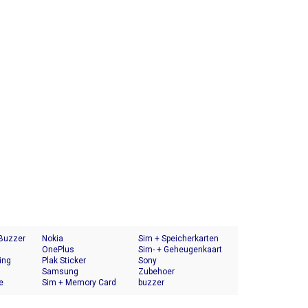
 Buzzer
Nokia
Sim + Speicherkarten
OnePlus
Halter
Sim- + Geheugenkaart
ing
Plak Sticker
Houder
Sony
Samsung
Zubehoer
e
Sim + Memory Card
buzzer
Tray Holder