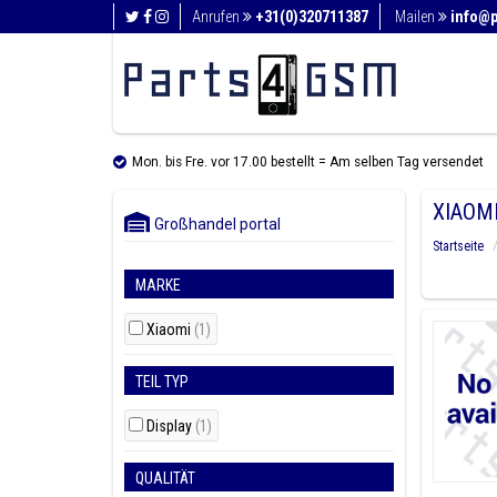
Anrufen
+31(0)320711387
Mailen
info@
Mon. bis Fre. vor 17.00 bestellt = Am selben Tag versendet
XIAOMI
Großhandel portal
Startseite
MARKE
Xiaomi
(1)
TEIL TYP
Display
(1)
QUALITÄT