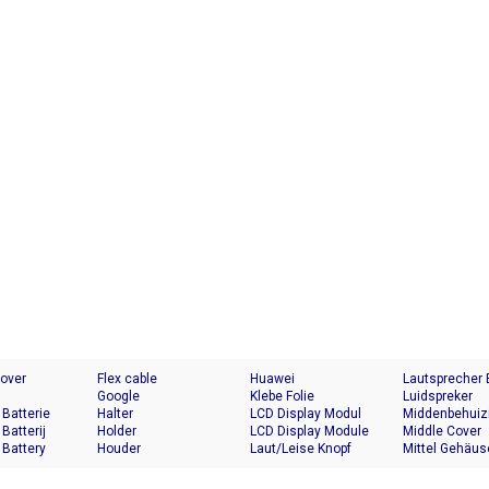
Cover
Flex cable
Huawei
Lautsprecher
Google
Klebe Folie
Luidspreker
 Batterie
Halter
LCD Display Modul
Middenbehuiz
 Batterij
Holder
LCD Display Module
Middle Cover
 Battery
Houder
Laut/Leise Knopf
Mittel Gehäus